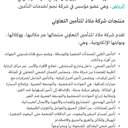
الرياض
، وهي عضو مؤسس في شركة نجم لخدمات التأمين.
منتجات شركة ملاذ للتأمين التعاوني
تقدم شركة ملاذ للتأمين التعاوني منتجاتها عبر مكاتبها، ووكلائها،
وبوابتها الإلكترونية، وهي:
التأمين الطبي للمنشآت الصغيرة والمتوسطة، ويضم سبع فئات لمنسوبي الجهات
من أفراد وعائلات.
التأمين الصحي، داخل وخارج المستشفى، لعلاج الأفراد والأسر، عبر مراكز الرعاية
الطبية المعتمدة من شركة ملاذ، ومجلس الضمان الصحي التعاوني في المملكة.
تأمين المركبات، ويتضمن تأمين أضرار المركبة، والتأمين الشامل للمركبات مع
خيارات إضافية، هي الحوادث الشخصية، والتوسعة العمرية، وإصلاح السيارة
في الوكالة، وتوفير مركبة بديلة، بالإضافة إلى تأمين المسؤولية ضد الغير،
وإمكانية إدراج الحوادث الشخصية والتوسعة العمرية ضد الغير.
التأمين الهندسي، للمشاريع والمعدات والأجهزة والأعمال الخرسانية.
تأمين الممتلكات، من أخطار الحريق والعوامل والكوارث الطبيعية.
تأمين أجسام السفن واليخوت، من الناقلات الضخمة حتى اليخوت الصغيرة،
للهيكل والمكائن والغرق والحريق والاصطدام.
تأمين شحن البضائع، المشحونة براً وبحراً وجواً.