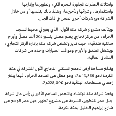
وامتلاك العقارات المجاورة للحرم المكي، وتطويرها وإدارتها
واستثمارها، وشرائها وتأجيرها، وتنفذ ذلك بنفسها أو من خلال
الشراكة مع شركات أخرى تعمل في ذات المجال.
ويتألف مشروع شركة مكة الأول، الذي يقع في محيط المسجد
الحرام، من مركز تجاري يضم مصلى يتسع لـ20 ألف مصلٍّ وأبراج
سكنية فندقية، حيث تدير وتشغل شركة مكة بإدارة المركز التجاري،
ويشغل الفندق والأبراج ومواقف السيارات واحدة من شركات
الفنادق العالمية.
وتبلغ مساحة أرض المجمع السكني التجاري الأول للشركة في مكة
المكرمة نحو 13,869 م2، وهو مطل على المسجد الحرام، فيما يبلغ
إجمالي مسطحاته البنائية نحو 228,000م2.
وتعدّ شركة مكة للإنشاء والتعمير المساهم الأكبر في رأس مال شركة
جبل عمر للتطوير، المشرفة على مشروع تطوير جبل عمر الواقع على
شارع إبراهيم الخليل بمكة المكرمة.