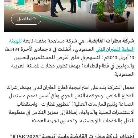
التفاصيل
شركة مطارات القابضة
، هي شركة مساهمة مقفلة تابعة
للهيئة
العامة للطيران المدني
السعودي، أُنشئت في 3 جمادى الآخرة 1434هـ/
13 أبريل 2013م؛ لتسهم في خلق الفرص للمستثمرين المحليين
والدوليين في قطاع المطارات؛ بهدف تطوير مطارات المملكة العربية
السعودية.
تعمل الشركة بناء على استراتيجية قطاع الطيران المدني بهدف إشراك
القطاع الخاص، وحوكمة النقل الجوي وفق أسس تدعم مستقبل
الصناعة وتتبع الممارسات العالمية؛ لتطوير المطارات، واستقطاب
الاستثمارات المحلية والدولية، إضافة إلى تعزيز التكامل في منظومة
النقل والخدمات اللوجستية، وتحسين تجربة العملاء.
أهداف شركة مطارات القابضة واستراتيجية "RISE 2025"