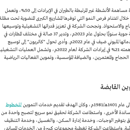
يهدف نهج الأعمال الجديد لـ"كاتريون" إلى زيادة مساهمة الأنشطة غير المرتبطة بالطيران في الإيرادات إلى 50%، وتعمل
لال اغتنام فرص النمو التي توفرها المشاريع الكبرى المنضوية تحت مظلة
 والاستحواذ. ونجحت الشركة في تعزيز قدراتها التشغيلية وتوسيعها
لتقديم 72 مليون وجبة، وتموين 320 ألف رحلة جوية سنويًّا بحلول عام 2023م، وتدير 37 صالة في مختلف المطارات في
، كما قدمت خدماتها لمليوني ضيف في عام 2022م. وأدى تحول "كاتريون" إلى توسيع
قسم خدمات التموين والمرافق الذي بلغت مساهمته 21% في إيرادات الشركة لعام 2022م، وتشمل العمليات التشغي
الحجاج والمعتمرين، والضيافة المؤسسية، وتموين الفعاليات الرياضية
ين القابضة
دمات التموين
للخطوط
لمساندة الأخرى، واستطاعت الشركة تحقيق نمو سريع لتصبح واحدة من
تعلق بتوفير الوجبات، وخدمة إدارة السكن، والغسيل، وخدمة التنظيف
نائية. واستطاعت الشركة تغطية مجموعات كبيرة من الخدمات المساند،