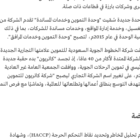
خرى وشركات بارزة في قطاعات ذات صلة.
 2008م، من تأسيس وحدة جديدة سُمّيت "وحدة التموين وخدمات المساندة" تقدم الشركة من
سيل، وخدمة إدارة المواقع، وخدمات مساندة للشركات، بما في ذلك
وحدة التموين وخدمات المرافق".
 الأول 1445هـ/4 أكتوبر 2023م، أطلقت شركة الخطوط الجوية السعودية للتموين علامتها التجارية الجديدة
"كاتريون"، التي تمثل محطة نوعية في مسيرة الشركة الممتدة لأكثر من 40 عامًا، إذ تجسد "كاتريون" بدء حقبة جديدة
يسي في تموين الرحلات الجوية، ووافقت الجمعية العامة غير العادية
للشركة في 27 ربيع الأول 1445هـ/12 أكتوبر 2023م، على تغيير اسم الشركة التجاري ليصبح "شركة كاتريون للتموين
هدف التوسع بنطاق أعمالها وتطلعاتها للعالمية، وتماشيًا مع فرص النم
ضة
نالت الشركة شهادات اعتماد دولية، منها: نظام تحليل المخاطر وتحديد نقاط التحكم الحرجة (HACCP)، وشهادة