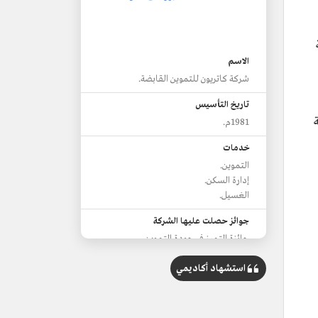
الاسم
شركة كاتريون للتموين القابضة.
تاريخ التأسيس
لية
1981م.
خدمات
التموين.
إدارة السكن.
الغسيل.
جوائز حصلت عليها الشركة
جائزة التميز في جودة التموين.
شهادة أنظمة إدارة السلامة والصحة
استشهاد أكاديمي
المهنية.