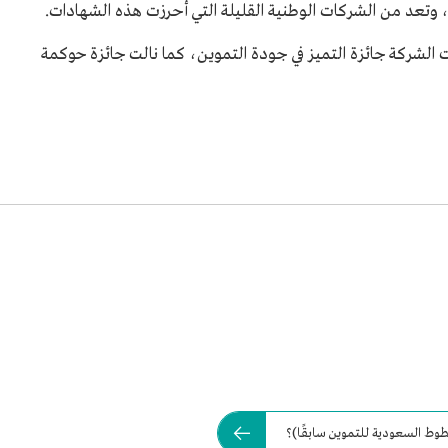
م 2013م و2014م و2016م، حققت الشركة جائزة التميز في جودة التموين، كما نالت جائزة حوكمة
وط السعودية للتموين سابقًا)؟