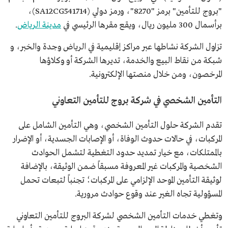
"بروج للتأمين" برمز "8270"، ورمز دولي (SA12CG541714)،
برأسمال 300 مليون ريال، ويقع مقرها الرئيسي في
مدينة الرياض
.
تزاول الشركة نشاطها عبر مراكز إقليمية في الرياض وجدة والخبر، و
شبكة من نقاط البيع والخدمة، تديرها الشركة أو وكلاؤها
المرخصون، ومن خلال منصتها الإلكترونية.
التأمين الشخصي في شركة بروج للتأمين التعاوني
تقدم الشركة حلول التأمين الشخصي، وهي التأمين الشامل على
المركبات، في حالات حدوث الوفاة، أو الإصابات الجسدية، أو الإضرار
بالممتلكات، مع خيار تمديد حدود التغطية لتشمل الحوادث
الشخصية والمركبات غير المعروفة مسبقاً ضمن الوثيقة، بالإضافة
لوثيقة التأمين الموحد الإلزامي على المركبات؛ تجنباً لتبعات تحمل
المسؤولية تجاه الغير عند وقوع حوادث مرورية.
وتغطي خدمات التأمين الشخصي لشركة البروج للتأمين التعاوني