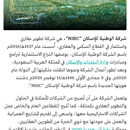
التفاصيل
شركة الوطنية للإسكان "NHC"،
هي شركة تطوير عقاري
واستثمار في القطاع السكني والعقاري، أُسست عام 1437هـ/2016م
باسم الشركة الوطنية للإسكان، بوصفها الذراع الاستثمارية لبرامج
ومبادرات
وزارة البلديات والإسكان
في المملكة العربية السعودية،
وبعد تطور أعمال الشركة ونموها انتقلت ملكيتها إلى الدولة عام
2020م. وفي 9 جمادى الأولى 1446هـ/11 نوفمبر 2024م دشنت
هويتها الجديدة باسم شركة الوطنية للإسكان "NHC".
وتعمل الشركة على أن تُصبح من الشركات المُتمكنة في الحلول
والتطوير العقاري بالمملكة، كما تُتيح للقطاعين العام والخاص عمل
الشراكات الاستراتيجية معها، وتسعى إلى تقديم المشاريع العمرانية
والعمل على جودتها مع ذوي الخبرة من المطورين العقاريين،
ومواكبة
رؤية السعودية 2030
في التطور العقاري وتنمية الاقتصاد