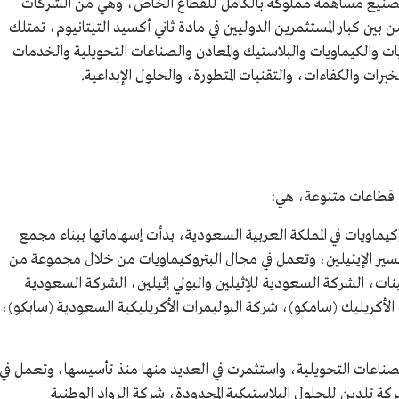
 وتعد أول شركة تصنيع مساهمة مملوكة بالكامل للقطاع الخاص، وهي من الشركات
 بين كبار المستثمرين الدوليين في مادة ثاني أكسيد التيتانيوم، تمتلك
ت والكيماويات والبلاستيك والمعادن والصناعات التحويلية والخدمات
خبرات والكفاءات، والتقنيات المتطورة، والحلول الإبداعية.
 قطاعات متنوعة، هي:
وكيماويات في المملكة العربية السعودية، بدأت إسهاماتها ببناء مجمع
سير الإيثيلين، وتعمل في مجال البتروكيماويات من خلال مجموعة من
ات، الشركة السعودية للإثيلين والبولي إثيلين، الشركة السعودية
الأكريليك (سامكو)، شركة البوليمرات الأكريليكية السعودية (سابكو)،
صناعات التحويلية، واستثمرت في العديد منها منذ تأسيسها، وتعمل في
 تلدين للحلول البلاستيكية المحدودة، شركة الرواد الوطنية