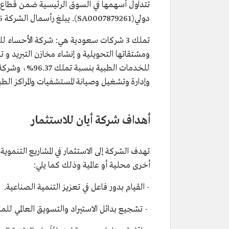
دولي(SA0007879261). يبلغ رأسمال الشركة 806.36 مليون ريال بحسب تحديث 15 نوفمبر 2021م.
تملك 3 شركات سعودية هي: شركة الأحساء للصناعات الغذائية بنسبة تملك 100%، وتعمل في مجال
ومشتقاتها التحويلية و إنشاء مخازن التبريد و تأ
وإدارة وتشغيل وصيانة المستشفيات والمراكز الطب
أهداف شركة أيان للاستثمار
تهدف الشركة إلى الاستثمار في المشاريع التنمو
أخرى محلية أو عالمية وذلك كما يلي:
- القيام بدور فاعل في تعزيز التنمية الصناعية.
- تشجيع بدائل الاستيراد والتسويق العالمي للم