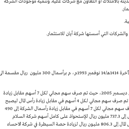
حديثة بالامتلاك أو التعاون مع شركات عالمية. وتنمية موجودات الشركة
ار.
ة.
والشركات التي أسستها شركة أيان للاستثمار.
تأسست شركة أيان للاستثمار بتاريخ 1 جمادى الآخرة 1414هـ/14 نوفمبر 1993م، م برأسمال 300 مليون ريال مقسمة ا
وخضع رأسمال الشركة إلى عدة زيادات الأولى في ديسـمبر 2005، حيث تم صرف سهم مجاني لكل 7 أسهم مقابل زيادة
رأس المال إلى 343 مليـون ريـال. وفي يونيـو 2006، تم صرف سهم مجاني لـكل 4 أسهم فـي مقابـل زيادة رأس المال ليصبح
428,75 مليون ريال. وفي ديسـمبر 2008، تم صرف سهم مجاني لكل 7 أسـهم فـي مقابـل زيادة رأسمال الشركة إلى 490
مليـون ريـال. وفي فبراير 2020، تـم زيادة راس المال إلى 737.3 مليون ريال للإستحواذ علـى كامل أسهم شركة السـلام
للخدمـات الطبيـة. وفي يناير 2022، تم زيادة راس المال إلى 806.3 مليــون ريال لزيادة حصة السيطرة في شركة الاحساء