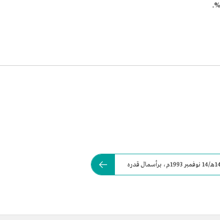
تأسست شركة أيان للإستثمار بتاريخ 1 جمادي الآخر 1414هـ/14 نوفمبر 1993م، برأسمال قدره