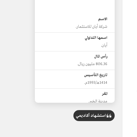
الاسم
شركة أيان للاستثمار.
اسمها التداولي
أيان.
رأس المال
806.36 مليون ريال.
تاريخ التأسيس
1414هـ/1993م.
المقر
مدينة الخبر.
استشهاد أكاديمي