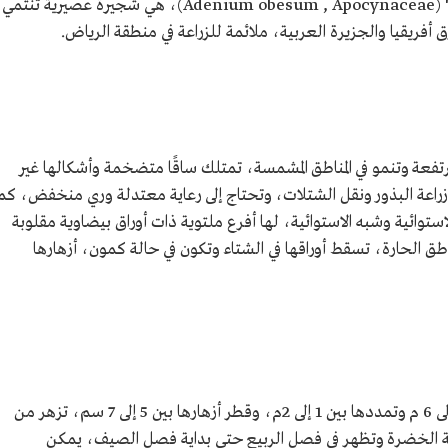
(Adenium obesum , Apocynaceae)، هي شجيرة عصيرية تنتمي
أفريقيا والجزيرة العربية، ملائمة للزراعة في منطقة الرياض.
تفعة وتنمو في المناطق المشمسة، تمتلك ساقًا متضخمة وأشكالها غير
راعة البذور ونقل الشتلات، وتحتاج إلى رعاية معتدلة وري منخفض، كما
استوائية وشبه الاستوائية، لها أفرع ملتوية ذات أوراق بيضاوية مقلوبة
 الحارة، تسقط أوراقها في الشتاء وتكون في حالة كمون، أزهارها
يتراوح ارتفاع أزهار شجيرة وردة الصحراء بين 1 إلى 6 م وتمددها بين 1 إلى 2م، وقطر أزهارها بين 5 إلى 7 سم، تزهر من
ئمة الخضرة وتظهر في فصل الربيع حتى بداية فصل الصيف، يمكن