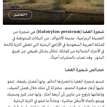
التفاصيل
شجيرة الغضا
(Haloxylon persicum)
هي شجيرة من
الفصيلة الرمرامية، عديمة الأشواك، من النباتات المستوطنة في
المملكة العربية السعودية في الأراضي الرملية التي تغطي التربة المالحة
في الأجزاء الشمالية من المملكة. تتكاثر بشكل طبيعي عن طريق
البذور، وقد تصاب بالحشرات أحيانًا.
خصائص شجيرة الغضا
تتسم شجيرة الغضا باخضرارها الدائم، ولها أغصان رفيعة، تنمو
عليها أزهار صغيرة الحجم، مختزلة إلى متك خلال فصل الصيف،
وارتفاعها يتراوح من مترين إلى أربعة أمتار، ولها جذر كبير وسميك
وينمو باتجاه الأسفل مباشرة، وعادةً ما تنمو في التربة الرملية