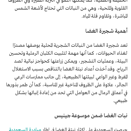
الخفيفة والطمية، كما يمكنها النمو في التربة الفقيرة وفي الظروف
القلوية والملحية، وهي من النباتات التي تحتاج لأشعة الشمس
المباشرة، وتقاوم قلة المياه.
أهمية شجيرة الغضا
تعد شجيرة الغضا من النباتات الشجرية المحلية بوصفها مصدرًا
لغذاء الحيوانات، كما أنها مهمة لتثبيت الكثبان الرملية وتحسين
البيئة، وعمليات التشجير، ويمكن زراعتها كحواجز نباتية لصد
الرياح. وقد أخذت أعداد نبتة الغضا بالتناقص بسبب الاستغلال
المفرط وغير الواعي لبيئتها الطبيعية، إلى جانب ممارسات الرعي
الجائر، علاوة على الظروف المناخية غير المناسبة، كما أن طمر بذورها
في أعماق الرمال من العوامل التي تحد من إعادة إنباتها بشكل
طبيعي.
نبات الغضا ضمن موسوعة جينيس
حرصت السعودية على إكثار نبتة الغضا في إطار
مبادرة السعودية