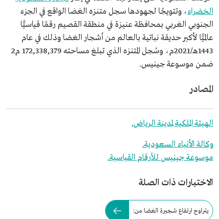
الخضراء
، وتتويجًا لجهودها سجل متنزه الغضا الواقع في الجزء
الجنوبي الغربي بمحافظة عنيزة في منطقة القصيم رقمًا قياسيًّا
عالميًّا لأكبر حديقة نباتية بالعالم من أشجار الغضا وذلك في عام
1443هـ/2021م، وسُجل المتنزه الذي تبلغ مساحته 172,338,379 م2
ضمن موسوعة جينيس.
المصادر
الهيئة الملكية لمدينة الرياض.
وكالة الأنباء السعودية.
موسوعة جينيس للأرقام القياسية.
الاختبارات ذات الصلة
يتراوح ارتفاع شجيرة الغضا من: