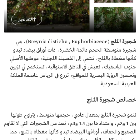
التفاصيل
شجيرة الثلج
(Breynia disticha , Euphorbiaceae)، هي
شجيرة متوسطة الحجم دائمة الخضرة، ذات أوراق بيضاء تبدو
كأنها مغطاة بالثلج، تنتمي إلى الفصيلة اللجنية، موطنها الأصلي
جنوب الباسفيك، تعيش في المناطق الاستوائية، تستخدم في تزيين
وتحسين الرؤية البصرية للمواقع، تزرع في الرياض عاصمة المملكة
العربية السعودية.
خصائص شجيرة الثلج
تنمو شجيرة الثلج بمعدل عادي، حجمها متوسط، يتراوح طولها
بين 1 و2م، وامتدادها بين 1.5 و3م، تعد من الشجيرات التي لا تقاوم
الصقيع والجفاف، أوراقها البيضاء تبدو كأنها مغطاة بالثلج، مما