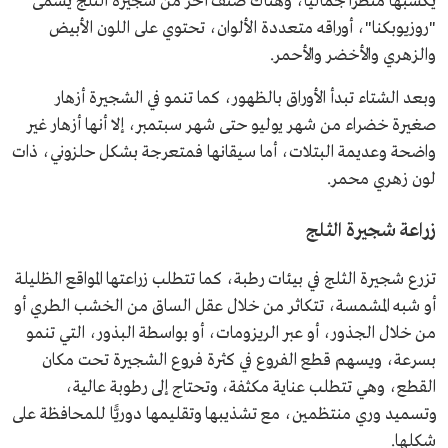
يكسبها منظرًا جماليًّا، وهناك صنف آخر من شجيرة الثلج يسمى
"روزيوبكنا"، أوراقه متعددة الألوان، تحتوي على اللون الأبيض
والزهري والأخضر والأحمر.
وبعد الشتاء تبدأ الأوراق بالظهور، كما تنمو في الشجيرة أزهار
صغيرة خضراء من شهر يوليو حتى شهر سبتمبر، إلا أنها أزهار غير
واضحة وعديمة البتلات، أما سيقانها فمتعرجة بشكل حلزوني، ذات
لون زهري محمر.
زراعة شجيرة الثلج
تزرع شجيرة الثلج في بيئات رطبة، كما تتطلب زراعتها المواقع الظليلة
أو شبه المشمسة، تتكاثر من خلال عقل الساق من الخشب الطري أو
من خلال الجذور، أو عبر الريزومات، أو بواسطة البذور، التي تنمو
بسرعة، ويسهم قطع الفروع في كثرة فروع الشجيرة تحت مكان
القطع، وهي تتطلب عناية مكثفة، وتحتاج إلى رطوبة عالية،
وتسميد وري منتظمين، مع تشذيبها وتقليمها دوريًّا للمحافظة على
شكلها.