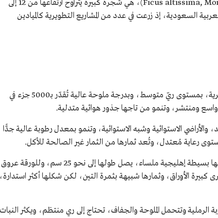
(Ficus altissima, Moraceae)، هي شجرة كبيرة يتراوح ارتفاعها من 12 إلى
لعربية السعودية، إذ زرعت في عدد من المشاريع التطويرية كالميادين
تُعد شجرة القنصل نباتًا مقاومًا في البيئة الحضرية، بمستوى ريّ متوسط، وبدرجة ملوحة عالية تُقدّر بـ5000 جزء في
 واسع ومنتشر، وتنمو من تاجها جذور هوائية متدلية.
د، والأراضي الاستوائية وشبه الاستوائية، وتنمو بمعدل رطوبة عالية جدًّا
توى رعاية مُعتدل، وتُعد ثمارها من الثمار غير الصالحة للأكل.
وتتكون لشجرة القنصل جذوع متعددة، وأوراقها بسيطة إهليجية ملساء، يصل طولها إلى نحو 25 سم، وللورقة عروق
كبيرة الأوراق، وثمارها شبيهة بثمرة التين، لكن شكلها أكثر استدارة،
بة الرملية وتتحمل الملوحة والجفاف، تحتاج إلى ري منتظم، ويكثر النبات