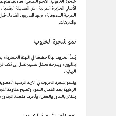
شجرة الخروب
(الاسم العلمي: Ceratonia siliqua , Caesalpiniaceae)
الأصلي الجزيرة العربية، من الفصيلة البقمية، ت
العربية السعودية، زرعها المصريون القدماء قب
والمتنزهات.
نمو شجرة الخروب
يُعدُّ الخروب نباتًا حسّاسًا في البيئة الحضري
بالمليون، وبدرجة تحمّل صقيع تصل إلى ثلاث د
البيئية.
وتنمو شجرة الخروب في التربة الرملية الحصوية
الرطوبة بعد اكتمال النمو، وتصبح مقاومة لل
يتكاثر بالبذور والعُقل، وتُحرث منطقة الجذور في