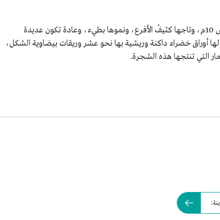
تنمو شجرة الخروب بطول 10م والانتشار بعرض 10م، وتاجها كثيفُ الأفرع، ونموها بطيء، وعادة تكون عديدة
ها أوراق خضراء داكنة وريشية بها نحو عشر وريقات بيضاوية الشكل،
مار التي تنتجها هذه الشجرة.
نة: