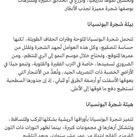
وتحسين نموها تدريجيًا، وتُزرع في الحدائق الكبيرة والمتنزهات
بوصفها شجرة مميزة تجذب الأنظار.
بيئة شجرة البونسيانا
تتحمل شجرة البونسيانا الملوحة وفترات الجفاف الطويلة، لكنها
حساسة للصقيع، وكل هذه العوامل تُجهد الشجرة وتقلل من
عمرها المتوقع، وتحتاج خلال موسم النمو إلى الري المنتظم، ومن
الضروري تسميدها، خاصة في الترب الفقيرة والقلوية، وتنمو جيدًا في
الأراضي الخصبة ذات التصريف الجيد، وتُعدُّ من الأشجار التي
يعوقها الأسفلت أو أرصفة الطرق أو المباني، إذ إن جذورها السطحية
تستطيع دفع ما فوقها إلى الأعلى.
هيئة شجرة البونسيانا
تتميز شجرة البونسيانا بأوراقها الريشية بشكلها المركب والمتساقط،
وتتشكل أزهارها في مجموعات كبيرة، بينما تظهر النورات ذات اللون
القرمزي الفاتح ابتداءً من عمر عشر سنوات، وبعد التلقيح