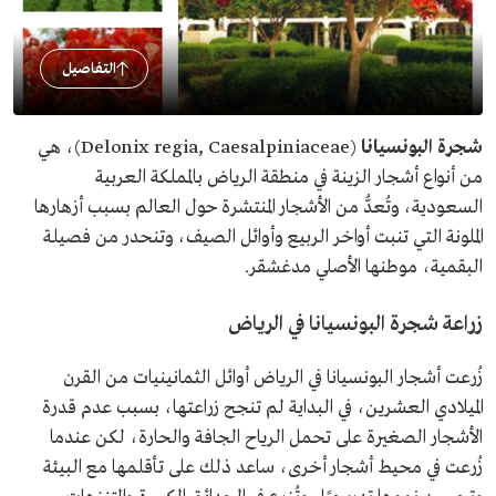
التفاصيل
شجرة البونسيانا
(Delonix regia, Caesalpiniaceae)، هي
من أنواع أشجار الزينة في منطقة الرياض بالمملكة العربية
السعودية، وتُعدُّ من الأشجار المنتشرة حول العالم بسبب أزهارها
الملونة التي تنبت أواخر الربيع وأوائل الصيف، وتنحدر من فصيلة
البقمية، موطنها الأصلي مدغشقر.
زراعة شجرة البونسيانا في الرياض
زُرعت أشجار البونسيانا في الرياض أوائل الثمانينيات من القرن
الميلادي العشرين، في البداية لم تنجح زراعتها، بسبب عدم قدرة
الأشجار الصغيرة على تحمل الرياح الجافة والحارة، لكن عندما
زُرعت في محيط أشجار أخرى، ساعد ذلك على تأقلمها مع البيئة