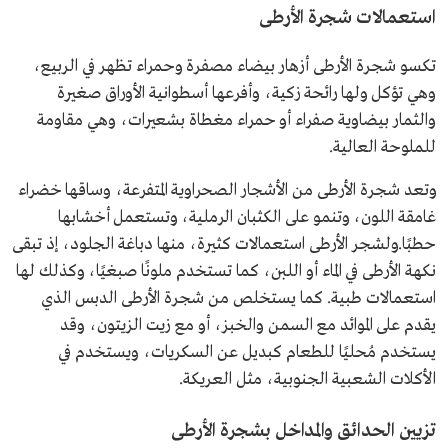
استعمالات شجرة الأرطى
تكسو شجرة الأرطى أزهار بيضاء مصفرة وحمراء تظهر في الربيع،
وهي تؤكل ولها رائحة زكية، وأفرعها أسطوانية الأوراق صغيرة
والثمار بيضاوية صفراء أو حمراء مغطاة بشعيرات، وهي مقاومة
للملوحة العالية.
وتعد شجرة الأرطى من الأشجار الصحراوية المتفرعة، وساقها خضراء
غامقة اللون، وتنمو على الكثبان الرملية، وتستعمل أخشابها
حطبًا.ولشجر الأرطى استعمالات كثيرة، منها دباغة الجلود، إذ تبقى
نكهة الأرطى في الماء أو اللبن، كما تستخدم ملونًا صبغيًا، وكذلك لها
استعمالات طبية. كما يستخلص من شجرة الأرطى الدبس الذي
يقدم على الموائد مع السمن والخبز، أو مع زيت الزيتون، وقد
يستخدم مُحليًا للطعام كبديل عن السكريات، ويستخدم في
الأكلات الشعبية الجنوبية، مثل العريكة.
تزيين الحدائق والمداخل بشجرة الأرطى