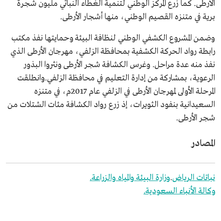
الأرطى. كما زرع المركز الوطني لتنمية الغطاء النباتي مليون شجرة
برية في متنزه القصيم الوطني، منها أشجار الأرطى.
وضمن المشروع الكشفي الوطني لنظافة البيئة وحمايتها نفذ مكتب
رابطة رواد الحركة الكشفية بمحافظة الزلفي، مهرجان الأرطى الذي
نفذ منه عدة مراحل. وغرس الكشافة شجر الأرطى ونثروا البذور
الرعوية، بمشاركة من إدارة التعليم في محافظة الزلفي.وانطلقت
المرحلة الأولى لمهرجان الأرطى في الزلفي عام 2017م، في متنزه
السعيدانية بنفود الثويرات، إذ زرع رواد الكشافة مئات الشتلات من
شجر الأرطى.
المصادر
نباتات الرياض
.
وزارة البيئة والمياه والزراعة.
وكالة الأنباء السعودية.