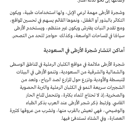
ارتفاعها إلى نحو ثلاثة أمتار.
وشجرة الأرطى مهمة لرعي الإبل، ولها استخدامات طبية، ويكون
التكاثر بالبذور أو العُقل، ونموها القائم يسهم في تحسين المواقع،
ومع تقدم النبات يفترش ويكون غير منتظم، ويستخدم الأرطى
سياجًا في المساحات الواسعة، وكذلك حواجز للحد من التصحر.
أماكن انتشار شجرة الأرطى في السعودية
شجرة الأرطى ملائمة في مواقع الكثبان الرملية في المناطق الوسطى
والشمالية والشرقية من السعودية، وتنمو الأرطى في البيئات
المنبسطة والأودية،وتزرع حول المزارع لصد الرياح، وتعد من
الشجيرات سريعة النمو في الكثبان الرملية والتربة الحصوية
والصخرية،إذ لا تحتاج للماء بكثرة، وتتحمل المناخ الحار
القاسي. وارتبط ذِكر شجر الأرطى عند العرب بذكر الظباء
والوضيحي، فهي تعيش بالقرب منها، وتشرب من عروقها كثيرة
العصارة، وفي الشتاء تستدفئ فيها.