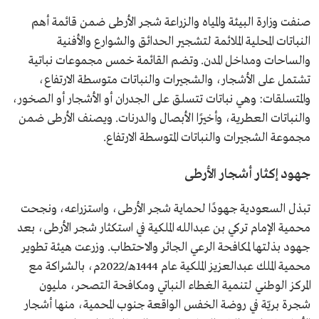
صنفت وزارة البيئة والمياه والزراعة شجر الأرطى ضمن قائمة أهم
النباتات المحلية الملائمة لتشجير الحدائق والشوارع والأفنية
والساحات ومداخل المدن. وتضم القائمة خمس مجموعات نباتية
تشتمل على الأشجار، والشجيرات والنباتات متوسطة الارتفاع،
والمتسلقات: وهي نباتات تتسلق على الجدران أو الأشجار أو الصخور،
والنباتات العطرية، وأخيرًا الأبصال والدرنات. ويصنف الأرطى ضمن
مجموعة الشجيرات والنباتات المتوسطة الارتفاع.
جهود إكثار أشجار الأرطى
تبذل السعودية جهودًا لحماية شجر الأرطى، واستزراعه، ونجحت
محمية الإمام تركي بن عبدالله الملكية في استكثار شجر الأرطى، بعد
جهود بذلتها لمكافحة الرعي الجائر والاحتطاب. وزرعت هيئة تطوير
محمية الملك عبدالعزيز الملكية عام 1444هـ/2022م، بالشراكة مع
المركز الوطني لتنمية الغطاء النباتي ومكافحة التصحر، مليون
شجرة بريّة في روضة الخفس الواقعة جنوب المحمية، منها أشجار