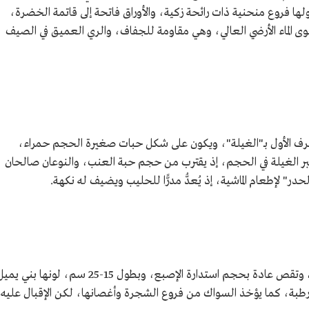
ها فروع منحنية ذات رائحة زكية، والأوراق فاتحة إلى قاتمة الخضرة،
ستوى الماء الأرضي العالي، وهي مقاومة للجفاف، والري العميق في الصيف
عرف الأول بـ"الغيلة"، ويكون على شكل حبات صغيرة الحجم حمراء،
كبر الغيلة في الحجم، إذ يقترب من حجم حبة العنب، والنوعان صالحان
ر" لإطعام الماشية، إذ يُعدُّ مدرًّا للحليب ويضيف له نكهة.
تستخرج من جذور شجرة الأراك أعواد السواك، وتقص عادة بحجم استدارة الإصبع، وبطول 15-25 سم، لونها بني ي
 رطبة، كما يؤخذ السواك من فروع الشجرة وأغصانها، لكن الإقبال عليه