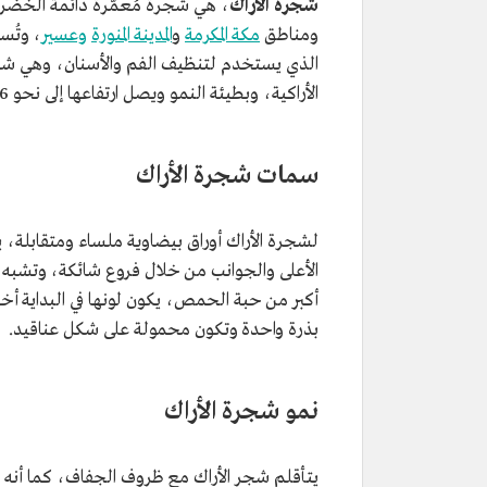
شجرة الأراك
، هي شجرة مُعمّرة دائمة الخضرة،
ومناطق
مكة المكرمة
و
المدينة المنورة
وعسير
، وتُس
الذي يستخدم لتنظيف الفم والأسنان، وهي ش
الأراكية، وبطيئة النمو ويصل ارتفاعها إلى نحو 6-7م، وتنمو في الأماكن الحارة والاستوائية، والأودية، وتقل في الجبال.
سمات شجرة الأراك
الأعلى والجوانب من خلال فروع شائكة، وتشبه ا
أكبر من حبة الحمص، يكون لونها في البداية أ
بذرة واحدة وتكون محمولة على شكل عناقيد.
نمو شجرة الأراك
يتأقلم شجر الأراك مع ظروف الجفاف، كما أنه مق