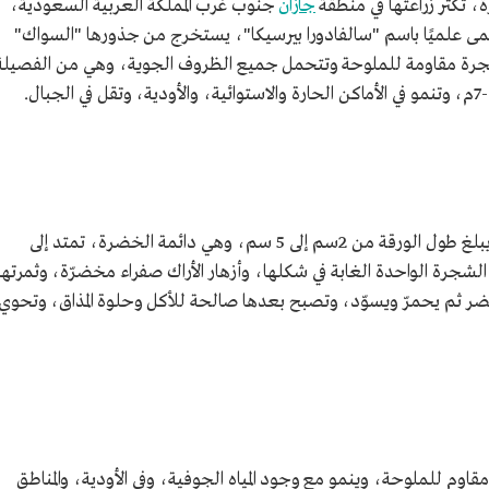
 تكثر زراعتها في منطقة
جازان
جنوب غرب المملكة العربية السعودية،
مى علميًا باسم "سالفادورا بيرسيكا"، يستخرج من جذورها "السواك"
جرة مقاومة للملوحة وتتحمل جميع الظروف الجوية، وهي من الفصيلة
لشجرة الأراك أوراق بيضاوية ملساء ومتقابلة، يبلغ طول الورقة من 2سم إلى 5 سم، وهي دائمة الخضرة، تمتد إلى
لشجرة الواحدة الغابة في شكلها، وأزهار الأراك صفراء مخضرّة، وثمرتها
خضر ثم يحمرّ ويسوّد، وتصبح بعدها صالحة للأكل وحلوة المذاق، وتحوي
اوم للملوحة، وينمو مع وجود المياه الجوفية، وفي الأودية، والمناطق