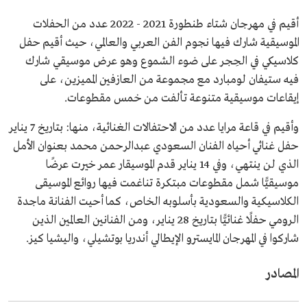
أقيم في مهرجان شتاء طنطورة 2021 - 2022 عدد من الحفلات
الموسيقية شارك فيها نجوم الفن العربي والعالمي، حيث أقيم حفل
كلاسيكي في الحِجر على ضوء الشموع وهو عرض موسيقي شارك
فيه ستيفان لومبارد مع مجموعة من العازفين المميزين، على
إيقاعات موسيقية متنوعة تألفت من خمس مقطوعات.
وأقيم في قاعة مرايا عدد من الاحتفالات الغنائية، منها: بتاريخ 7 يناير
حفل غنائي أحياه الفنان السعودي عبدالرحمن محمد بعنوان الأمل
الذي لن ينتهي، وفي 14 يناير قدم الموسيقار عمر خيرت عرضًا
موسيقيًّا شمل مقطوعات مبتكرة تناغمت فيها روائع الموسيقى
الكلاسيكية والسعودية بأسلوبه الخاص، كما أحيت الفنانة ماجدة
الرومي حفلًا غنائيًّا بتاريخ 28 يناير، ومن الفنانين العالمين الذين
شاركوا في المهرجان المايسترو الإيطالي أندريا بوتشيلي، واليشيا كيز.
المصادر