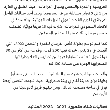
تضمن شتاء طنطورة 2021 - 2022، فعاليات رياضية شملت:
الفروسية والقدرة والتحمل وسباق الدراجات، حيث انطلق في الفترة
من 1 إلى 5 فبراير مسابقة طواف السعودية ويعد أحد سباقات المراحل
المُدرجة في تقويم الاتحاد الدولي للدراجات الهوائية، والمُعتمدة في
الاتحاد السعودي للدراجات، شارك فيه 16 فريقًا دوليًّا، تضمنت
خمس مراحل، ثلاث منها للعدائين المحترفين.
كما ضم الموسم بطولة كأس الفرسان للقدرة والتحمل 2022، التي
أقيمت في 29 يناير، شارك فيها 200 فارس وفارسة من أكثر من 30
دولة حول العالم، تسابقوا فيها بين تضاريس العلا وطرقاتها
الصحراوية الوعرة على مسافة 120 كم.
وأقيمت بطولة ريتشارد ميل العلا لبولو الصحراء، التي تعد أول
بطولة بولو حديثة تُقام في بيئة صحراوية، حيث شهدت تنافس أربعة
فِرق في ساحة مصممة لذلك، ومن بينهم فريق لادولفينا من
الأرجنتين.
فعاليات شتاء طنطورة 2021 - 2022 الغنائية