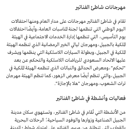
مهرجانات شاطئ الفناتير
تقام في شاطئ الفناتير مهرجانات على مدار العام.ومنها احتفالات
اليوم الوطني التي تنظمها لجنة المناسبات العامة،وأيضًا احتفالات
يوم التأسيس، التي تنظمها إدارة الخدمات الاجتماعية في الهيئة
الملكية بالجبيل،ومهرجان ليالي الخير الرمضانية الذي تنظمه الهيئة
الملكية في الجبيل،وبطولة السيارات اللاسلكية التي ينظمها ويشرف
عليها الاتحاد السعودي للرياضات اللاسلكية والتحكم عن بعد
"تحكم"،ومعرض الحدائق والنباتات الذي تنظمه الهيئة الملكية في
الجبيل،والتي تنظم أيضًا معرض الزهور،كما تنظم الهيئة مهرجان
تراث الشعوب،ومهرجان "هلا بالإجازة".
فعاليات وأنشطة في شاطئ الفناتير
من الأنشطة التي تُقام في شاطئ الفناتير، وتستهوي سكان مدينة
الجبيل الصناعية وزوارها والوفود السياحية؛ الرحلات البحرية
بالقوارب التي تنطلق من مرسى الفناتير على امتداد شواطئ المدينة