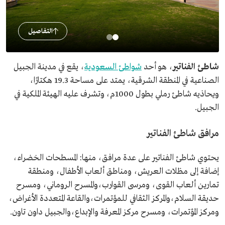
التفاصيل
شاطئ الفناتير
، هو أحد
شواطئ السعودية
، يقع في مدينة الجبيل
الصناعية في المنطقة الشرقية، يمتد على مساحة 19.3 هكتارًا،
ويحاذيه شاطئ رملي بطول 1000م، وتشرف عليه الهيئة الملكية في
الجبيل.
مرافق شاطئ الفناتير
يحتوي شاطئ الفناتير على عدة مرافق، منها: المسطحات الخضراء،
إضافة إلى مظلات العريش، ومناطق ألعاب الأطفال، ومنطقة
تمارين ألعاب القوى، ومرسى القوارب،والمسرح الروماني، ومسرح
حديقة السلام،والمركز الثقافي للمؤتمرات،والقاعة المتعددة الأغراض،
ومركز المؤتمرات، ومسرح مركز المعرفة والإبداع،والجبيل داون تاون.