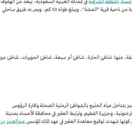
أحساء
بالمنطقة الشرقية
في المملكة العربية السعودية، يبعد عن الهفوف
90 كم، ويمكن الوصول إليه من الجهة الجنوبية من ناحية قرية "الجشة"، ويبلغ طوله 53 كم، ويمر به طريق ساحلي
فة، منها: شاطئ الحارة، شاطئ أم سبعة، شاطئ الحويرات، شاطئ عين
تميز بتداخل مياه الخليج بالشواطئ الرملية الضحلة وكثرة الرؤوس
لزخنونية، ‏وجزيرة الفطيم. وترتبط العقير في محافظة الأحساء بمدينة
ن كونها شهدت توقيع معاهدة العقير في عهد الملك المؤسس
عبدالعزيز بن