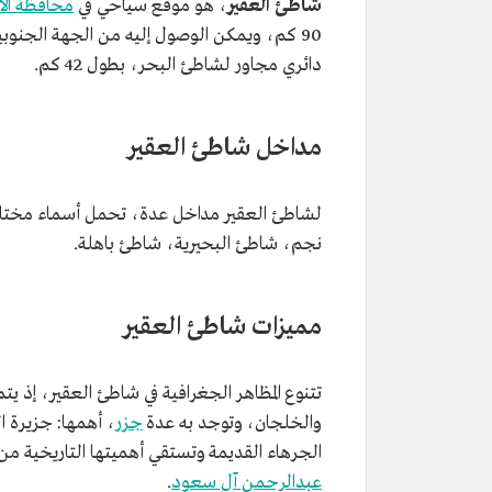
شاطئ العقير
، هو موقع سياحي في
محافظة ال
دائري مجاور لشاطئ البحر، بطول 42 كم.
مداخل شاطئ العقير
لشاطئ العقير مداخل عدة، تحمل أسماء مختل
نجم، شاطئ البحيرية، شاطئ باهلة.
مميزات شاطئ العقير
تتنوع المظاهر الجغرافية في شاطئ العقير، إذ ي
والخلجان، وتوجد به عدة
جزر
، أهمها: جزيرة ا
الجرهاء القديمة وتستقي أهميتها التاريخية م
عبدالرحمن آل سعود
.