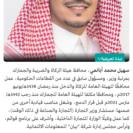
نبذة تعريفية
سهيل أبانمي
سهيل محمد أبانمي
، محافظ هيئة الزكاة والضريبة والجمارك
بمرتبة وزير، ومسؤول سابق في عدد من القطاعات الحكومية، عمل
الاسم
سهيل أبانمي.
محافظًا للهيئة العامة للزكاة والدخل منذ رمضان 1438هـ/يونيو
المنصب الحالي
محافظ هيئة الزكاة والضريبة والجمارك.
2017م، ومحافظا مكلفا للهيئة العامة للجمارك منذ رجب 1442هـ/
تعليمه
بكالوريوس في علوم الحاسب من جامعة الملك سعود.
مارس 2021م قبل قرار الدمج، وشغل مناصب قيادية أخرى من
ماجستير في تخصص هندسة الحاسب من جامعة "نيوساوث
ويلز".
ضمنها: مستشار وزير التجارة (التجارة والصناعة في ذلك الوقت)،
ماجستير في تخصص إدارة الأعمال من جامعة الفيصل.
كما عمل وكيلًا الوزارة للتجارة الداخلية، وأشرف على برنامج قوائم،
وترأس مجلس إدارة شركة "بيان" للمعلومات الائتمانية.