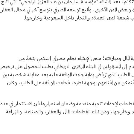
بدأ توسع سليمان الراجحي تجاريًّا عام 1392هـ/1972ﻡ، بعد إنشائه "ﻣﺆﺳﺴﺔ ﺳﻠﻴﻤﺎﻥ ﺑﻦ ﻋﺒﺪاﻟﻌﺰﻳﺰ اﻟﺮاﺟﺤﻲ" التي أتبع
بعض المدن الأخرى، وأتبع توسعه اﻟﻤﺼﺮﻓﻲ بتوسع آخر ﻓﻲ ﻣﺠﺎﻝ اﻟﻌﻘﺎﺭ،
ب ﺳُﻤﻌﺔ ﻟﺪﻯ اﻟﻌﻤﻼء ﻭاﻟﺘﺠﺎﺭ ﺩاﺧﻞ السعودية ﻭﺧﺎﺭﺟﻬﺎ.
مية اﻟﻤﺎﻝ ومباركته؛ سعى ﻹﻧﺸﺎء ﻧﻈﺎﻡ ﻣﺼﺮﻓﻲ ﺇﺳﻼﻣﻲ يتخذ من
م ﺇﻟﻰ اﻟﻤﺴﺆﻭﻟﻴﻦ ﻓﻲ اﻟﺒﻨﻚ اﻟﻤﺮﻛﺰﻱ اﻟﺒﺮﻳﻄﺎﻧﻲ بطلب اﻠﺤﺼﻮﻝ ﻋﻠﻰ ﺗﺮﺧﻴﺺ
ﻠﺐ الذي ﺭُﻓض بداية جاءت الموافقة عليه ﺑﻌﺪ ﻣﻘﺎﺑﻠﺔ ﺷﺨﺼﻴﺔ ﺑﻴﻦ
ﻧﻲ فتمكن من إقناعهم ﺑﻮﺟﻬﺔ ﻧﻈﺮﻩ، فجاءت اﻟﻤﻮاﻓﻘﺔ ﻋﻠﻰ اﻟﻄﻠﺐ، وﻜﺎﻥ
ﻟﻘﻄﺎﻋﺎﺕ لإحداث تنمية متقدمة وضمان اﺳﺘﻤﺮاﺭﻫﺎ قرر الاﺳﺘﺜﻤﺎﺭ ﻓﻲ عدة
 ﻭﺧﺎﺭﺟﻬﺎ، ومن تلك القطاعات: اﻟﻤﺎﻝ ﻭاﻟﻌﻘﺎﺭ، واﻟﺼﻨﺎﻋﺔ، واﻟﺰﺭاﻋﺔ