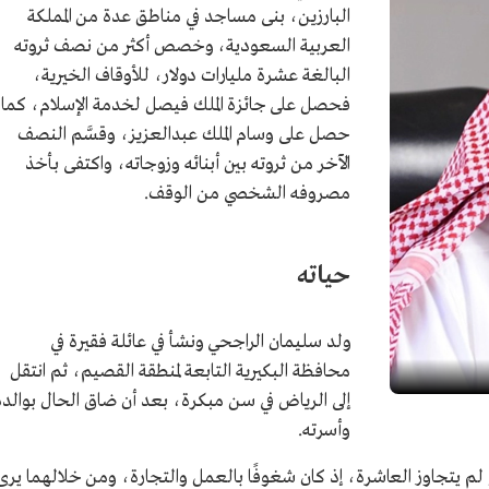
البارزين، بنى مساجد في مناطق عدة من المملكة
العربية السعودية، وخصص أكثر من نصف ثروته
البالغة عشرة مليارات دولار، للأوقاف الخيرية،
فحصل على جائزة الملك فيصل لخدمة الإسلام، كما
حصل على وسام الملك عبدالعزيز، وقسَّم النصف
الآخر من ثروته بين أبنائه وزوجاته، واكتفى بأخذ
مصروفه الشخصي من الوقف.
حياته
ولد سليمان الراجحي ونشأ في عائلة فقيرة في
محافظة البكيرية التابعة لمنطقة القصيم، ثم انتقل
إلى الرياض في سن مبكرة، بعد أن ضاق الحال بوالده
وأسرته.
ل بالتجارة عام 1358هـ/1939م، وهو لم يتجاوز العاشرة، إذ كان شغوفًا بالعمل والتجارة، ومن خلالهما يرى