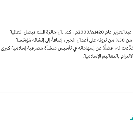
تقديرًا لجهود سليمان الراجحي منح وسام الملك عبدالعزيز عام 1420هـ/2000م، كما نال جائزة الملك فيصل العالمية
لخدمة الإسلام عام 1433هـ/2012م، لوقفه أكثر من 50% من ثروته على أعمال الخير، إضافةً إلى إنشائه مُؤسَّسة
 حُدِّدت له، فضلًا عن إسهاماته في تأسيس منشأة مصرفية إسلامية كبرى
لتزام بالتعاليم الإسلامية.
.