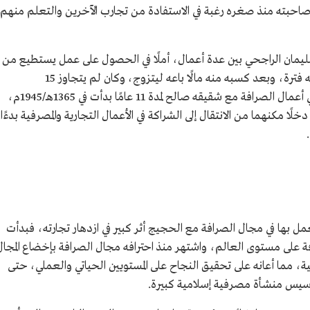
ا صاحبته منذ صغره رغبة في الاستفادة من تجارب الآخرين والتعلم منهم
ليمان الراجحي بين عدة أعمال، أملًا في الحصول على عمل يستطيع من
خلاله توفير دخل، ففتح متجرًا صغيرًا اشتغل به فترة، وبعد كسبه منه مالًا باعه ليتزوج، وكان لم يتجاوز 15
عامًا، وانتهى به الأمر في تلك الفترة إلى العمل في أعمال الصرافة مع شقيقه صالح لمدة 11 عامًا بدأت في 1365هـ/1945م،
/1956م، بعد أن حققا دخلًا مكنهما من الانتقال إلى الشراكة في الأعمال التجارية والمصرفية بدءًا
مل بها في مجال الصرافة مع الحجيج أثر كبير في ازدهار تجارته، فبدأت
رافة على مستوى العالم، واشتهر منذ احترافه مجال الصرافة بإخضاع المجال
ة، مما أعانه على تحقيق النجاح على المستويين الحياتي والعملي، حتى
 تأسيس منشأة مصرفية إسلامية كبيرة.