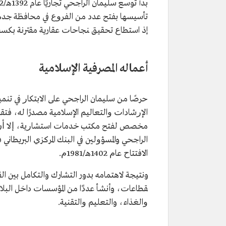
تأسيسها ﺑﻔﺘﺢ ﻋﺪﺩ ﻣﻦ اﻟﻔﺮﻭﻉ ﻓﻲ محافظة ﺟﺪﺓ و
إذ اﺳﺘﻄﺎﻉ ﺗﺤﻘﻴﻖ ﻨﺠﺎﺣﺎﺕ عقارية مقترنة بكس
أعماله المصرفية الإسلامية
حرصًا من سليمان الراجحي على اﻻﺑﺘﻜﺎﺭ في تن
اﻹﺭﺷﺎﺩاﺕ ﻭاﻟﺘﻌﺎﻟﻴﻢ اﻹﺳﻼﻣﻴﺔ مصدرًا له، فتقد
مخصص ﻟﻔﺘﺢ ﻣﻜﺘﺐ ﺧﺪﻣﺎﺕ اﺳﺘﺸﺎﺭﻳﺔ، ﺇﻻ ﺃﻥ اﻟﻄ
الراجحي واﻟﻤﺴﺆﻭﻟﻴﻦ ﻓﻲ اﻟﺒﻨﻚ اﻟﻤﺮﻛﺰﻱ اﻟﺒﺮﻳﻄﺎ
اﻻﻓﺘﺘﺎﺡ ﻋﺎﻡ 1402هـ/1981ﻡ.
ونتيجة لاهتمامه بدور التشارك واﻟﺘﻜﺎﻣﻞ ﺑﻴﻦ ا
ﻘﻄﺎﻋﺎﺕ، وأنشأ ﻋﺪﺩًا ﻣﻦ اﻟﻤﺆﺳﺴﺎﺕ ﺩاﺧﻞ اﻟﺒﻼﺩ
ﻭاﻟﻐﺬاء، واﻟﺘﻌﻠﻴﻢ ﻭاﻟﺘﻘﻨﻴﺔ.