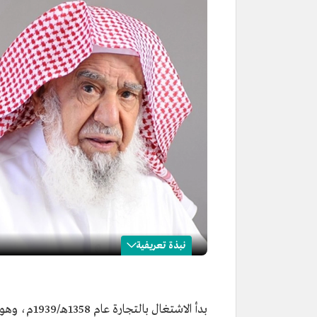
نبذة تعريفية
سليمان الراجحي
الاسم
سليمان الراجحي.
بدأ الاشتغا