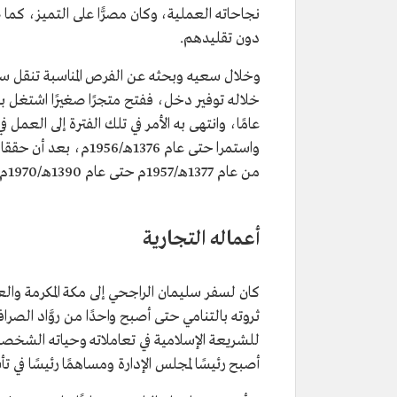
التصنيف
رجل أعمال سعودي.
نجاحاته العملية، وكان مصرًّا على التميز، كم
دون تقليدهم.
تاريخ الميلاد
1929ﻡ.
مكان الميلاد
محافظة البكيرية.
وخلال سعيه وبحثه عن الفرص المناسبة تنقل س
إنجازاته
مؤسس ومالك مصرف الراجحي.
واستمرا حتى عام 1376هـ
من عام 1377هـ/1957م حتى عام 1390هـ/1970م.
أعماله التجارية
كان لسفر سليمان الراجحي إلى مكة المكرمة والع
ثروته بالتنامي حتى أصبح واحدًا من روَّاد الص
للشريعة الإسلامية في تعاملاته وحياته الشخصي
أصبح رئيسًا لمجلس الإدارة ومساهمًا رئيسًا في