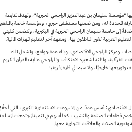
 "مؤسسة سليمان بن عبدالعزيز الراجحي الخيرية"، وتهدف لمتابعة
فه المحددة له، ومن ضمنها مستشفى خيري، ومؤسسة خاصة بالمناهج
 إضافةً إلى جامعة سليمان الراجحي الخيرية في البكيرية، وتتضمن كليتي
م العربية لغير الناطقين بها، ومعهد آخر لتعليم المهارات المالية.
صاد، ومركز الراجحي الاقتصادي، وبناء عدة جوامع، وتشمل تلك
لقرآنية، وثالثة لشعيرة الاعتكاف، وللراجحي عناية بالقرآن الكريم
وزيعها خارجيًّا، ولا سيما في قارة إفريقيا.
ل الاقتصادي؛ أسس عددًا من المشروعات الاستثمارية الكبرى، التي تُحقِّق
 وتخدم قطاعات الصناعة والتشييد، كما أسهم في تنمية المجتمعات المسلمة
 وتقوية الصلات والعلاقات التجارية معها.