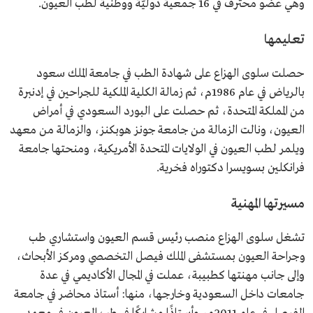
وهي عضو محترف في 16 جمعية دوليّة ووطنية لطب العيون.
من محطات الحياة
رئيس قسم العيون واستشاري طب وجراحة العيون
العملية
بمستشفى الملك فيصل التخصصي ومركز الأبحاث.
تعليمها
أستاذ محاضر في جامعة الفيصل.
عضو في مجلس الشورى سابقا.
حصلت سلوى الهزاع على شهادة الطب في جامعة الملك سعود
ألقاب
طبيبة الملوك.
طبيبة القارات الخمس.
بالرياض في عام 1986م، ثم زمالة الكلية الملكية للجراحين في إدنبرة
من المملكة المتحدة، ثم حصلت على البورد السعودي في أمراض
العيون، ونالت الزمالة من جامعة جونز هوبكنز، والزمالة من معهد
ويلمر لطب العيون في الولايات المتحدة الأمريكية، ومنحتها جامعة
فرانكلين بسويسرا دكتوراه فخرية.
مسيرتها المهنية
تشغل سلوى الهزاع منصب رئيس قسم العيون واستشاري طب
وجراحة العيون بمستشفى الملك فيصل التخصصي ومركز الأبحاث،
وإلى جانب مهنتها كطبيبة، عملت في المجال الأكاديمي في عدة
جامعات داخل السعودية وخارجها، منها: أستاذ محاضر في جامعة