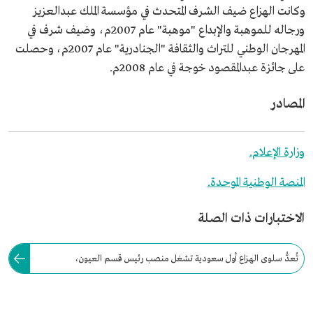
وكانت الهزاع ضيف الشرف المتحدث في مؤسسة الملك عبدالعزيز
ورجاله للموهبة والإبداع "موهبة" عام 2007م، وضيف شرف في
المهرجان الوطني للتراث والثقافة "الجنادرية" عام 2007م، وحصلت
على جائزة عبدالمقصود خوجة في عام 2008م.
المصادر
وزارة الإعلام.
المنصة الوطنية الموحدة.
الاختبارات ذات الصلة
تُعدُّ سلوى الهزاع أول سعودية تشغل منصب رئيس قسم العيون،
واستشاري طب وجراحة العيون في مستشفى الملك فيصل التخصصي منذ عام
1997م.