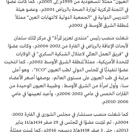
العيون" ممثلا للسعودية من 1999م إلى 2005م، كما كانت عضوًا
في اللجنة المركزية لوزارة الصحة بالرياض 2001م، وعضو هيئة
التدريس الدولية في "الجمعية الدولية لالتهابات العين" ممثلاً
لمنطقة الشرق الأوسط في 2002م.
شغلت منصب رئيس "منتدى تعزيز المرأة" في مركز الملك سلمان
لأبحاث الإعاقة بالرياض في الفترة من 2002-2004م، وكانت عضوًا
في "فريق العمل العالمي لاعتلال الشبكية السكري" في الولايات
المتحدة الأمريكية، ممثلاً لمنطقة الشرق الأوسط 2002م، كما انتخبت
عضوًا تنفيذيًّا في المجلس الدولي لطب العيون "ICO"، وهو أعلى
مرتبة في طب العيون على مستوى العالم، بوصفها أصغر الأعضاء
سنا، وأول امرأة من الشرق الأوسط، وطبيبة العيون الوحيدة من
القارات الخمس في عامي 2002-2006م، وأعيد تعيينها في عامي
2006-2010م.
كما شغلت منصب مستشار في مجلس الشورى في الفترة 2002-
2004م، ثم عُيّنت عضوًا في المجلس في 29 صفر 1434هـ/11 يناير
2013م، حتى 3 صفر 1438هـ/2 ديسمبر 2016م،كما عُينت ممثلةً