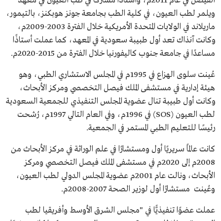
الفيصل في عام 2011م، وأستاذًا مشاركًا في طب العيون في معهد
ويلمر لطب العيون، في كلية الطب بجامعة جونز هوبكنز، بالتيمور،
ماريلاند في الولايات المتحدة الأمريكية خلال الفترة 2003-2009م،
وكانت آنذاك تعد أول طبيبة سعودية في المعهد، كما عملت أستاذًا
مساعدًا في جامعة جنوب كاليفورنيا خلال الفترة من 2015-2020م.
عُينت سلوى الهزاع في 1995م في المجلس الاستشاري الطبي، وهو
هيئة إدارية في مستشفى الملك فيصل التخصصي ومركز الأبحاث،
وكانت أول طبيبة تنال عضوية المجلس التنفيذي للجمعية السعودية
لطب العيون (SOS) في 1996م، وفي العام التالي 1997م، رُشحت
رئيسًا للتعليم الطبي المستمر في الجمعية.
كانت عالمًا سريريًا أول ومستشارًا في علم الوراثة في مركز الأبحاث من
2008م إلى 2020م في مستشفى الملك فيصل التخصصي ومركز
الأبحاث، ونالت عام 2001م عضوية المجلس الدولي لطب العيون،
وعُينت مستشارًا أول لوزير الصحة 2007-2008م.
عملت عضوًا تنفيذيًّا في "مجلس الشرق الأوسط وأفريقيا لطب