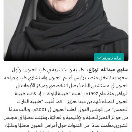
نبذة تعريفية
سلوى الهزاع
سلوى عبدالله الهزاع،
طبيبة واستشارية في طب العيون، وأول
سعودية تشغل منصب رئيس قسم العيون واستشاري طب وجراحة
الاسم
سلوى الهزاع.
العيون في مستشفى الملك فيصل التخصصي ومركز الأبحاث في
المجال المهني
طبيبة.
استشارية في طب العيون.
الرياض منذ عام 1997م، لقبت "طبيبة الملوك"، إذ كانت طبيبة
العيون للملك فهد بن عبدالعزيز، كما لُقبت "طبيبة القارات
الحياة العلمية
شهادة الطب في جامعة الملك سعود بالرياض.
زمالة الكلية الملكية للجراحين في إدنبرة من المملكة المتحدة.
الخمس" من المجلس الدولي لطب العيون في 2001م، ونالت عددًا
البورد السعودي في أمراض العيون.
من جوائز التميز المحليّة والإقليمية والعالميّة،وعُيّنت عضوًا في مجلس
الزمالة من جامعة جونز هوبكنز.
الزمالة من معهد ويلمر في الولايات المتحدة.
الشورى.نظّمت عددًا من الندوات حول أمراض العيون محليًّا وعالميًّا،
دكتوراه فخرية من جامعة فرانكلين بسويسرا.