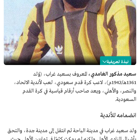
نبذة تعريفية
سعيد غراب
سعيد مذكور الغامدي،
المعروف بسعيد غراب، (وُلد
1361هـ/1942م)، لاعب كرة قدم سعودي، لعب لأندية الاتحاد،
الاسم
سعيد غراب.
والنصر، والأهلي، ويعد صاحب أرقام قياسية في كرة القدم
اللقب
سعيد عقاب.
السعودية.
تاريخ الميلاد
1942م.
مكان الميلاد
مدينة الباحة.
انضمامه للأندية
الأندية التي لعب لها
الاتحاد، والنصر، والأهلي.
ولد سعيد غراب في مدينة الباحة ثم انتقل إلى مدينة جدة، والتحق
بأشبال النادي الأهلي ولكنه لم يمكث كثيرًا في تمارين الأهلي حيث