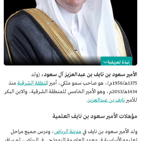
نبذة تعريفية
سعود بن نايف بن عبدالعزيز
الأمير سعود بن نايف بن عبدالعزيز آل سعود،
(ولد
1375هـ/1956م)، هو صاحب سمو ملكي، أمير
المنطقة الشرقية
منذ
الاسم
الأمير سعود بن نايف بن عبدالعزيز.
1434هـ/2013م، وهو الأمير الخامس للمنطقة الشرقية، والابن البكر
تاريخ الميلاد
1956م.
للأمير
نايف بن عبدالعزيز
.
مكان الميلاد
مدينة الرياض.
المنصب الحالي
أمير المنطقة الشرقية.
مؤهلات الأمير سعود بن نايف العلمية
تاريخ التعيين
2013م.
ولد الأمير سعود بن نايف في
مدينة الرياض
، ودرس جميع مراحل
تعليمه الأساسية في معهد العاصمة النموذجي في الرياض، ثم سافر