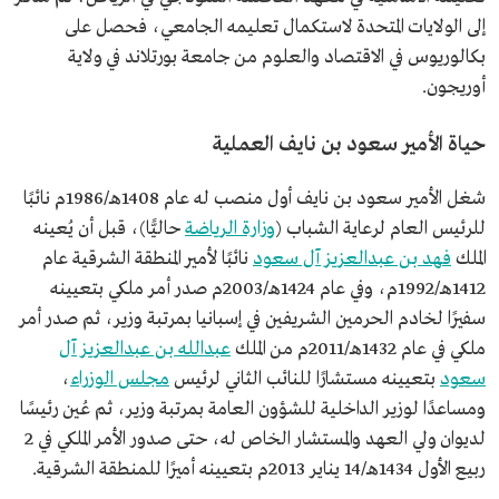
إلى الولايات المتحدة لاستكمال تعليمه الجامعي، فحصل على
بكالوريوس في الاقتصاد والعلوم من جامعة بورتلاند في ولاية
أوريجون.
حياة الأمير سعود بن نايف العملية
شغل الأمير سعود بن نايف أول منصب له عام 1408هـ/1986م نائبًا
للرئيس العام لرعاية الشباب (
وزارة الرياضة
حاليًّا)، قبل أن يُعينه
الملك
فهد بن عبدالعزيز آل سعود
نائبًا لأمير المنطقة الشرقية عام
1412هـ/1992م، وفي عام 1424هـ/2003م صدر أمر ملكي بتعيينه
سفيرًا لخادم الحرمين الشريفين في إسبانيا بمرتبة وزير، ثم صدر أمر
ملكي في عام 1432هـ/2011م من الملك
عبدالله بن عبدالعزيز آل
سعود
بتعيينه مستشارًا للنائب الثاني لرئيس
مجلس الوزراء
،
ومساعدًا لوزير الداخلية للشؤون العامة بمرتبة وزير، ثم عُين رئيسًا
لديوان ولي العهد والمستشار الخاص له، حتى صدور الأمر الملكي في 2
ربيع الأول 1434هـ/14 يناير 2013م بتعيينه أميرًا للمنطقة الشرقية.