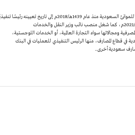
استيراد
شغل سعد الخلب منصب رئيس الهيئة العامة للموانئ السعودية منذ عام 1439هـ/2018م إلى تاريخ تعيينه رئيسًا تنفيذ
 من جامعة
لبنك التصدير والاستيراد السعودي عام 1442هـ/2021م، كما شغل منصب نائب وزير النقل والخدمات
صرفية ومجالاتها سواء التجارة العالمية، أو الخدمات اللوجستية،
دية.
تية.
 في قطاع المصارف، منها الرئيس التنفيذي للعمليات في البنك
نك السعودي