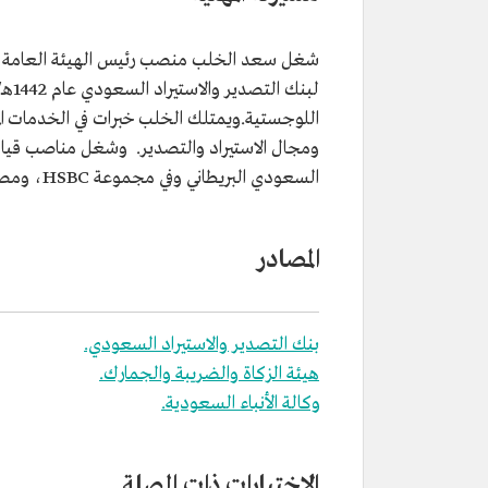
المنصب الحالي
الرئيس التنفيذي لبنك التصدير وال
السعودي.
المؤهلات العلمية
بكالوريوس في الهندسة الكهربائية
الملك فهد للبترول والمعادن.
اللوجستية.ويمتلك الخلب خبرات في الخدمات الم
مناصب سابقة
رئيس الهيئة العامة للموانئ السعو
نائب وزير النقل والخدمات اللوجس
ومجال الاستيراد والتصدير. وشغل مناصب قيادية
الرئيس التنفيذي للعمليات في الب
السعودي البريطاني وفي مجموعة HSBC، ومصارف سعودية أخرى..
البريطاني وفي مجموعة HSBC.
المصادر
بنك التصدير والاستيراد السعودي.
هيئة الزكاة والضريبة والجمارك.
وكالة الأنباء السعودية.
الاختبارات ذات الصلة