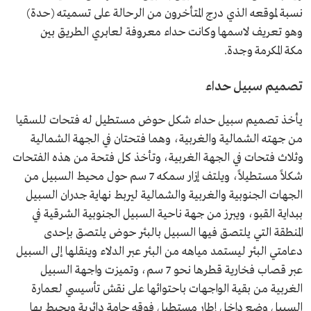
نسبة لموقعه الذي درج المتأخرون من الرحالة على تسميته (حدة)
وهو تعريف لاسمها وكانت حداء معروفة لعابري الطريق بين
مكة المكرمة وجدة.
تصميم سبيل حداء
يأخذ تصميم سبيل حداء شكل حوض مستطيل له فتحات للسقيا
من جهته الشمالية والغربية، وهما فتحتان في الجهة الشمالية
وثلاث فتحات في الجهة الغربية، وتأخذ كل فتحة من هذه الفتحات
شكلاً مستطيلاً، ويلتف إزار سمكه 7 سم حول محيط السبيل من
الجهات الجنوبية والغربية والشمالية ليربط نهاية جدران السبيل
ببداية القبو، ويبرز من جهة ناحية السبيل الجنوبية الشرقية في
المنطقة التي يلتصق فيها السبيل بالبئر حوض يلتصق بإحدى
دعامتي البئر ليستمد مياهه من البئر عبر الدلاء وينقلها إلى السبيل
عبر قصاب فخارية قطرها نحو 7 سم، وتميزت واجهة السبيل
الغربية من بقية الواجهات باحتوائها على نقش تأسيسي لعمارة
السبيل وضع داخل إطار مستطيل فوقه جامة دائرية ويحيط بها