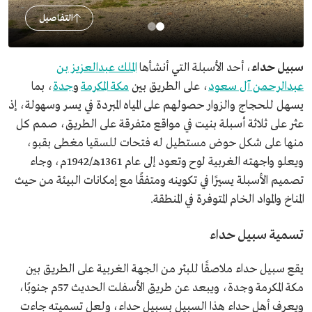
التفاصيل
سبيل حداء
، أحد الأسبلة التي أنشأها
الملك عبدالعزيز بن
عبدالرحمن آل سعود
، على الطريق بين
مكة المكرمة
و
جدة
، بما
يسهل للحجاج والزوار حصولهم على المياه المبردة في يسر وسهولة، إذ
عثر على ثلاثة أسبلة بنيت في مواقع متفرقة على الطريق، صمم كل
منها على شكل حوض مستطيل له فتحات للسقيا مغطى بقبو،
ويعلو واجهته الغربية لوح وتعود إلى عام 1361هـ/1942م، وجاء
تصميم الأسبلة يسيرًا في تكوينه ومتفقًا مع إمكانات البيئة من حيث
المناخ والمواد الخام المتوفرة في المنطقة.
تسمية سبيل حداء
يقع سبيل حداء ملاصقًا للبئر من الجهة الغربية على الطريق بين
مكة المكرمة وجدة، ويبعد عن طريق الأسفلت الحديث 57م جنوبًا،
ويعرف أهل حداء هذا السبيل بسبيل حداء، ولعل تسميته جاءت