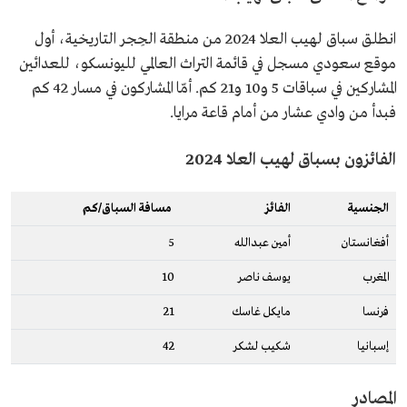
انطلق سباق لهيب العلا 2024 من منطقة الحِجر التاريخية، أول
موقع سعودي مسجل في قائمة التراث العالمي لليونسكو، للعدائين
المشاركين في سباقات 5 و10 و21 كم. أمّا المشاركون في مسار 42 كم
فبدأ من وادي عشار من أمام قاعة مرايا.
الفائزون بسباق لهيب العلا 2024
الجنسية
الفائز
مسافة السباق/كم
أفغانستان
أمين عبدالله
5
المغرب
يوسف ناصر
10
فرنسا
مايكل غاسك
21
إسبانيا
شكيب لشكر
42
المصادر