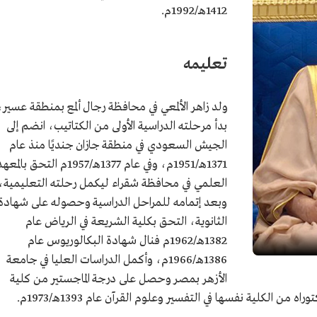
1412هـ/1992م.
تعليمه
ولد زاهر الألمعي في محافظة رجال ألمع بمنطقة عسير،
بدأ مرحلته الدراسية الأولى من الكتاتيب، انضم إلى
الجيش السعودي في منطقة جازان جنديًا منذ عام
1371هـ/1951م، وفي عام 1377هـ/1957م التحق بالمع
العلمي في محافظة شقراء ليكمل رحلته التعليمية،
وبعد إتمامه للمراحل الدراسية وحصوله على شهادة
الثانوية، التحق بكلية الشريعة في الرياض عام
1382هـ/1962م فنال شهادة البكالوريوس عام
1386هـ/1966م، وأكمل الدراسات العليا في جامعة
الأزهر بمصر وحصل على درجة الماجستير من كلية