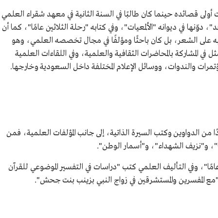
أولى قصائده حينما كان طالبًا في السنة الثانية في معهد شقراء العلمي
افل المجد"، دوّنها في ديوانه "الألمعيات"، وفي كتابه "رحلة الثلاثين عامًا"، كما أن
على الشعر، بل كان باحثًا ومؤلفًا في مجال تخصصه العلمي، وهو
ل في المشاركة بالمحاضرات الثقافية والعلمية، وفي اللقاءات العلمية
لمؤتمرات والندوات، ووسائل الإعلام المختلفة داخل السعودية وخارجها.
ًا من الدواوين وكتب السيرة الذاتية، إلى جانب المؤلفات العلمية، فمن
ا"، و"نزيف الشهداء"، و"أسمار الوطن".
 عامًا"، وفي التأليف العلمي كتب "دراسات في التفسير الموضوعي للقرآن
"مع المفسرين والمستشرقين في زواج النبي بزينب بنت جحش".