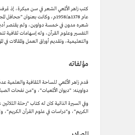
كتب زاهر الألمعي الشعر في سن مبكرة، إذ عُرفت 
عام 1378هـ/1958م، وكانت بعنوان "جح
شعره مدون في خمسة دواوين، ولم يقتصر أدبه 
التفسير وعلوم القرآن، وله إسهامات ثقافية تتمث
والتعليمية، وتقديم أوراق العمل والمقالات في ا
مؤلفاته
قدم زاهر الألمعي للساحة الثقافية والعلمية عدد
دواوينه: "ديوان الألمعيات"، و"من نفحات الصب
وفي السيرة الذاتية كان له كتاب "رحلة الثلاثين
الكريم"، و"دراسات في علوم القرآن الكريم"، و
المصادر