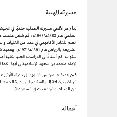
التصنيف
عالم وشاعر.
تاريخ الميلاد
1935م.
مسيرته المهنية
المؤهلات العلمية
بكالوريوس من كلية الشريعة في ال
ماجستير من كلية أصول الدين في ج
بدأ زاهر الألمعي مسيرته العملية جنديًا في الج
بمصر.
دكتوراه في التفسير وعلوم القرآن
العلمي عام 1383هـ/1963م،
الأزهر.
انضم للكادر الأكاديمي في عدد من الكليات والج
من مؤلفاته
ديوان الألمعيات.
الشريعة بالرياض 
سنوات، ثم أستاذًا في الدراسات العليا بكلية أ
الإمام محمد بن سعود الإسلامية في أبها، كما انتد
الرياض، إضافة إلى رئاسة مجلس إدارة الجمعية
من الهيئات والجمعيات في السعودية.
أعماله