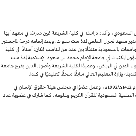
رياض.
امعة الأزهر
يش السعودي، وأثناء دراسته في كلية الشريعة عُين مدرسًا في معهد أبها
 من جامعة
 ثم شغل منصب مدير معهد نجران العلمي لمدة ست سنوات. وبعد إتمامه درجة الماجستير
امعات بالسعودية متنقلًا بين عدد من المناصب فكان: أستاذًا في كلية
عام 1391هـ/1971م، وعميد شؤون المكتبات في جامعة الإمام محمد بن سعود الإسلامية لمدة ست
صول الدين في الرياض، وعميدًا لكلية الشريعة وأصول الدين بفرع جامعة
بته وزارة التعليم العالي سابقًا ملحقًا تعليميًا في كندا.
عُين عضوًا في مجلس الشورى في دورته الأولى عام 1412هـ/1992م، وعمل عضوًا في مجلس هيئة حقوق الإنسان في
 العلمية السعودية للقرآن الكريم وعلومه، كما شارك في عضوية عدد