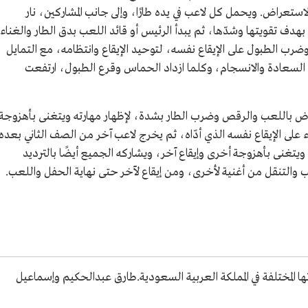
عراض. ويحمل كل لاعب في يده طارًا، وإلى جانب المشاركين، نار
هدف تقويتها وشدّها، ثم يبدأ الرئيس أو قائد اللعب بدق الطار والغناء
وضرب الطبول على الإيقاع نفسه، لتوحيد الإيقاع وانتظامه، مع التمايل
ن السعادة والانسجام، وكلما ازداد الحماس وقرع الطبول، ارتفعت
باللعب والرقص وضرب الطار بشدة، لإظهار مهارته ويتغنى بأهزوجة
على الإيقاع نفسه الذي أدّاه، ثم يخرج لاعب آخر من الصف الثاني بعده
تغنى بأهزوجة أخرى وإيقاع آخر، ويشاركه الجميع أيضًا بالترديد
 والتنقل من أغنية لأخرى، ومن إيقاع لآخر حتى نهاية الحفل واللعب.
ها المختلفة في المملكة العربية السعودية.طارق عبدالحكيم وإسماعيل