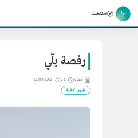
استكشف
رقصة يلّي
مقالة
1 د
12/04/2023
فنون أدائية