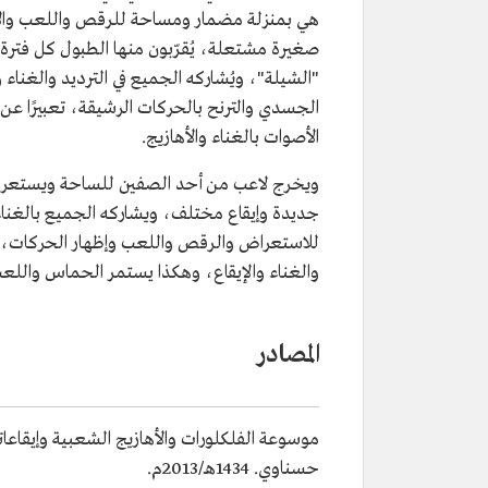
هي بمنزلة مضمار ومساحة للرقص واللعب والاست
صغيرة مشتعلة، يُقرّبون منها الطبول كل فترة ب
"الشيلة"، ويُشاركه الجميع في الترديد والغناء 
الجسدي والترنح بالحركات الرشيقة، تعبيرًا ع
الأصوات بالغناء والأهازيج.
ويخرج لاعب من أحد الصفين للساحة ويستعرض 
جديدة وإيقاع مختلف، ويشاركه الجميع بالغناء 
للاستعراض والرقص واللعب وإظهار الحركات، وي
والغناء والإيقاع، وهكذا يستمر الحماس واللعب
المصادر
موسوعة الفلكلورات والأهازيج الشعبية وإيقاعات
حسناوي. 1434هـ/2013م.