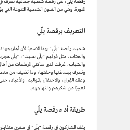
رقصة يلّي،
هي رقصة شعبية جماعية تُعرف في غرب
المنورة. وهي من الفنون الشعبية المتنوعة التي يؤد
التعريف برقصة يلّي
سُميت رقصة "يلّي" بهذا الاسم؛ لأن أهازيجها تبد
والعتاب، مثل قولهم "يلّي نسيت"، "يلّي هجرت
والشباب، عُرفت لدى ساكني المرتفعات من أهالي 
وتعرف ببساطتها وخفتها، وما تضيفه من متعة و
وعقد القِران، والاحتفال بالمواليد، والأعياد، حتى
تعبيرًا عن شكرهم وابتهاجهم.
طريقة أداء رقصة يلّي
يقف المشاركون في رقصة "يلّي" في صفين متقابلي