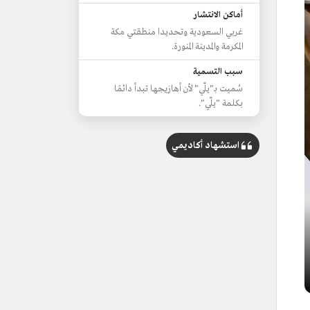
أماكن الانتشار
غربي السعودية وتحديدا منطقتي مكة
المكرمة والمدينة المنورة.
سبب التسمية
سُميت بـ"يلّي" لأن أهازيجها تبدأ دائمًا
بكلمة "يلّي".
استشهاد أكاديمي