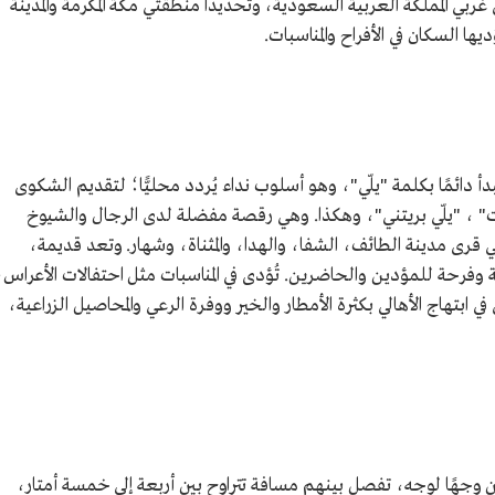
ي المملكة العربية السعودية، وتحديدا منطقتي مكة المكرمة والمدينة
يها السكان في الأفراح والمناسبات.
أ دائمًا بكلمة "يلّي"، وهو أسلوب نداء يُردد محليًّا؛ لتقديم الشكوى
" ، "يلّي بريتني"، وهكذا. وهي رقصة مفضلة لدى الرجال والشيوخ
قرى مدينة الطائف، الشفا، والهدا، والمثناة، وشهار. وتعد قديمة،
فرحة للمؤدين والحاضرين. تُؤدى في المناسبات مثل احتفالات الأعراس،
 في ابتهاج الأهالي بكثرة الأمطار والخير ووفرة الرعي والمحاصيل الزراعية،
ن وجهًا لوجه، تفصل بينهم مسافة تتراوح بين أربعة إلى خمسة أمتار،