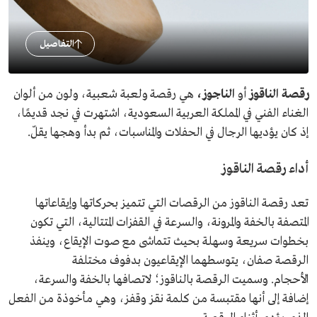
التفاصيل
رقصة الناقوز
أو
الناجوز،
هي رقصة ولعبة شعبية، ولون من ألوان
الغناء الفني في المملكة العربية السعودية، اشتهرت في نجد قديمًا،
إذ كان يؤديها الرجال في الحفلات والمناسبات، ثم بدأ وهجها يقلّ.
أداء رقصة الناقوز
تعد رقصة الناقوز من الرقصات التي تتميز بحركاتها وإيقاعاتها
المتصفة بالخفة والمرونة، والسرعة في القفزات المتتالية، التي تكون
بخطوات سريعة وسهلة بحيث تتماشى مع صوت الإيقاع، وينفذ
الرقصة صفان، يتوسطهما الإيقاعيون بدفوف مختلفة
الأحجام. وسميت الرقصة بالناقوز؛ لاتصافها بالخفة والسرعة،
إضافة إلى أنها مقتبسة من كلمة نقز وقفز، وهي مأخوذة من الفعل