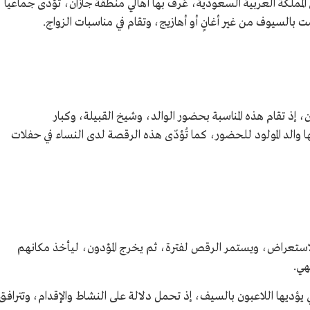
ملكة العربية السعودية، عُرف بها أهالي منطقة جازان، تُؤدّى جماعيا
ت بالسيوف من غير أغانٍ أو أهازيج، وتقام في مناسبات الزواج.
إذ تقام هذه المناسبة بحضور الوالد، وشيخ القبيلة، وكبار
 والد المولود للحضور، كما تُؤدّى هذه الرقصة لدى النساء في حفلات
ستعراض، ويستمر الرقص لفترة، ثم يخرج المؤدون، ليأخذ مكانهم
هي.
يؤديها اللاعبون بالسيف، إذ تحمل دلالة على النشاط والإقدام، وتترافق