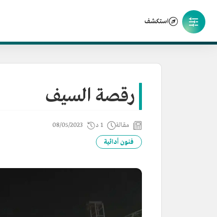
استكشف
رقصة السيف
مقالة
1 د
08/05/2023
فنون أدائية