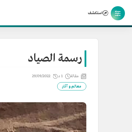
استكشف
رسمة الصياد
مقالة
1 د
29/09/2022
معالم و آثار