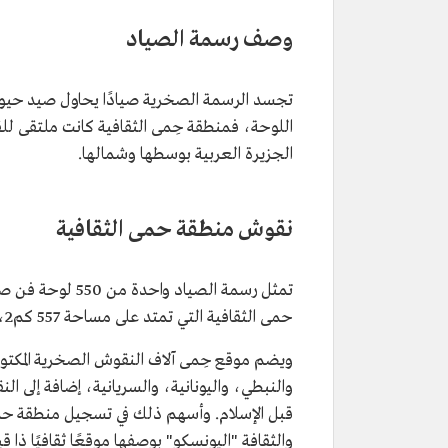
وصف رسمة الصياد
تجسد الرسمة الصخرية صيادًا يحاول صيد حيوا
اللوحة، فمنطقة حِمى الثقافية كانت ملتقى للق
الجزيرة العربية بوسطها وشمالها.
نقوش منطقة حمى الثقافية
تمثل رسمة الصيا
حمى الثقافية التي تمتد على مساحة 557 كم2، وتعد واحدة من أكبر مجمعات الفن الصخري في العالم.
ويضم موقع حِمى آلاف النقوش الصخرية المكتو
والنبطي، واليونانية، والسريانية، إضافة إلى ال
قبل الإسلام. وأسهم ذلك في تسجيل منطقة حمى الث
والثقافة "اليونسكو" بوصفها موقعًا ثقافيًا ذا قيم