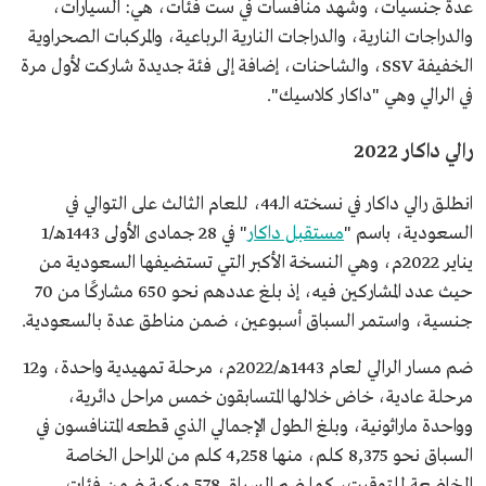
عدة جنسيات، وشهد منافسات في ست فئات، هي: السيارات،
والدراجات النارية، والدراجات النارية الرباعية، والمركبات الصحراوية
الخفيفة SSV، والشاحنات، إضافة إلى فئة جديدة شاركت لأول مرة
في الرالي وهي "داكار كلاسيك".
رالي داكار 2022
انطلق رالي داكار في نسخته الـ44، للعام الثالث على التوالي في
السعودية، باسم "
مستقبل داكار
" في 28 جمادى الأولى 1443هـ/1
يناير 2022م، وهي النسخة الأكبر التي تستضيفها السعودية من
حيث عدد المشاركين فيه، إذ بلغ عددهم نحو 650 مشاركًا من 70
جنسية، واستمر السباق أسبوعين، ضمن مناطق عدة بالسعودية.
ضم مسار الرالي لعام 1443هـ/2022م، مرحلة تمهيدية واحدة، و12
مرحلة عادية، خاض خلالها المتسابقون خمس مراحل دائرية،
وواحدة ماراثونية، وبلغ الطول الإجمالي الذي قطعه المتنافسون في
السباق نحو 8,375 كلم، منها 4,258 كلم من المراحل الخاصة
الخاضعة للتوقيت، كما ضم السباق 578 مركبة ضمن فئات