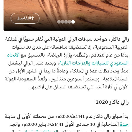
التفاصيل
رالي داكار
، هو أحد سباقات الرالي الدولية التي تُقام سنويًّا في المملكة
العربية السعودية، إذ تستضيف منافساته على مدى 10 سنوات
بدءًا من عام 2020م، وتنظّمه وزارة الرياضة، بالتنسيق مع
الاتحاد
السعودي للسيارات والدراجات النارية
، ويمتد مسار الرالي ليشمل
مدنًا ومحافظات عدة في المملكة، وعادةً ما يبدأ في الشهر الأول من
السنة الميلادية، ويستمر أسبوعين متتاليين، وتُعدُّ السعودية الدولة
الأولى في قارة آسيا التي تستضيف السباق على أراضيها.
رالي داكار 2020
بدأ سباق رالي داكار عام 1441هـ/2020م، من محطته الأولى في مدينة
جدة
الساحلية في 10 جمادى الأولى 1441هـ/5 يناير 2020م، واتجه