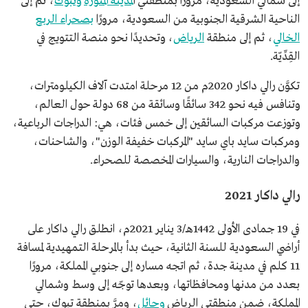
إلى شمالي السعودية، مرورًا بمنطقتي ا
لمدينة المنورة
وتبوك
، ثم إلى
الناحية الشرقية الجنوبية من السعودية، مرورًا
بصحراء الربع
الخالي
، ثم إلى منطقة
الرياض
، وتحديدًا نحو منصة التتويج في
القِدِّيّة.
تكوَّن رالي داكار 2020م من 12 مرحلة امتدت آلاف الكيلومترات،
وتنافس فيه نحو 342 سائقًا وسائقة من 68 دولة حول العالم،
وتوزعت مركبات السائقين إلى خمس فئات، هي: الدراجات الرباعية،
ومركبات سايد باي سايد "المركبات خفيفة الوزن"، والشاحنات،
والدراجات النارية، والسيارات المخصصة للصحراء.
رالي داكار 2021
في 19 جمادى الأولى 1442هـ/3 يناير 2021م، انطلق رالي داكار على
أراضي السعودية للسنة الثانية، حيث بدأ بالمرحلة التمهيدية لمسافة
11 كلم في مدينة جدة، ثم اتجه مساره إلى جنوبي المملكة، مرورًا
بعدد من مدنها ومحافظاتها، وبعدها توجّه إلى وسط وشمالي
المملكة، ضمن منطقتي الرياض
وحائل
، ومرَّ بمنطقة تبوك، حتى