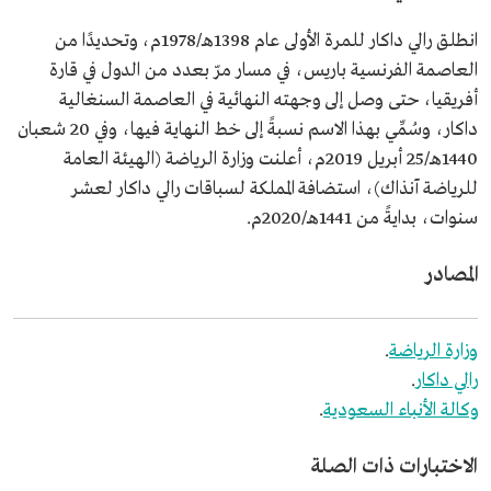
انطلق رالي داكار للمرة الأولى عام 1398هـ/1978م، وتحديدًا من
العاصمة الفرنسية باريس، في مسار مرّ بعدد من الدول في قارة
أفريقيا، حتى وصل إلى وجهته النهائية في العاصمة السنغالية
داكار، وسُمِّي بهذا الاسم نسبةً إلى خط النهاية فيها، وفي 20 شعبان
1440هـ/25 أبريل 2019م، أعلنت وزارة الرياضة (الهيئة العامة
للرياضة آنذاك)، استضافة المملكة لسباقات رالي داكار لعشر
سنوات، بدايةً من 1441هـ/2020م.
المصادر
وزارة الرياضة
.
رالي داكار
.
وكالة الأنباء السعودية
.
الاختبارات ذات الصلة