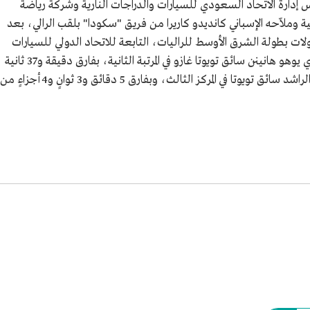
إدارة الاتحاد السعودي للسيارات والدراجات النارية وشركة رياضة
وملاّحه الإسباني كانديدو كاريرا من فريق "سكودا" بلقب الرالي، بعد
الأول، مسجلًا بذلك 89 فوزًا في جولات بطولة الشرق الأوسط للراليات، التابعة للاتحاد الدولي للسيارات
"فيا". وفي منافسات المرحلة الثانية، حلّ الفنلندي يوهو هانينن سائق تويوتا غازو في المرتبة الثانية، بفارق دقيقة و37 ثانية
و4 أجزاء من الثانية، فيما جاء السعودي راكان الراشد سائق تويوتا في المركز الثالث، وبفارق 5 دقائق و3 ثوانٍ و4 أجزاءٍ من