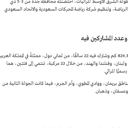
، هو الجولة الثالثة من بطولة الشرق الأوسط للراليات، احتضنته محافظة جدة من 3-5 ذي
يو 2025م، بإشراف وزارة الرياضة، وتنظيم شركة رياضة المحركات السعودية والاتحاد السعودي
امتدت مسافة سباق رالي السعودية 2025 إلى 824.35 كم وشارك فيه 22 سائقًا، من ثماني دول، ممثلةً في المملكة العرب
السعودية، وقطر، والكويت، وعمان، والأردن، ولبنان، وفنلندا والهند، من خلال 22 مركبة، تنتمي إلى فئتين، هما
طق بريمان، ووادي المطوي، وأم الجرم، فيما كانت الجولة الثانية من
 وعسفان، وذهبان.