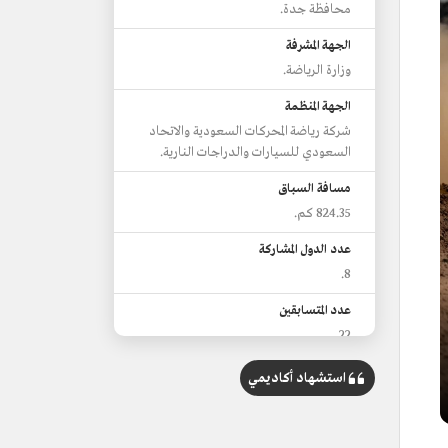
محافظة جدة.
الجهة المشرفة
وزارة الرياضة.
الجهة المنظمة
شركة رياضة المحركات السعودية والاتحاد
السعودي للسيارات والدراجات النارية.
مسافة السباق
824.35 كم.
عدد الدول المشاركة
8.
عدد المتسابقين
22.
الفائز بالسباق
استشهاد أكاديمي
القطري ناصر العطية وملاحه الإسباني
كانديدو كاريرا من فريق "سكودا".