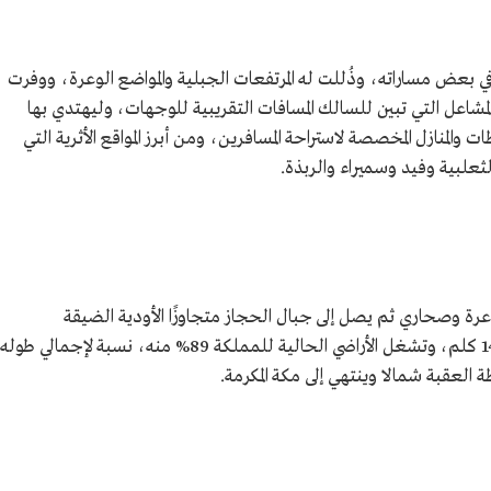
بعض مساراته، وذُللت له المرتفعات الجبلية والمواضع الوعرة، ووفرت
 والمشاعل التي تبين للسالك المسافات التقريبية للوجهات، وليهتدي بها
حطات والمنازل المخصصة لاستراحة المسافرين، ومن أبرز المواقع الأثرية التي
ثعلبية وفيد وسميراء والربذة.
عرة وصحاري ثم يصل إلى جبال الحجاز متجاوزًا الأودية الضيقة
والعميقة، يبلغ طوله في أراضي المملكة نحو 1400 كلم، وتشغل الأراضي الحالية للمملكة 89% منه، نسبة لإجمالي طوله