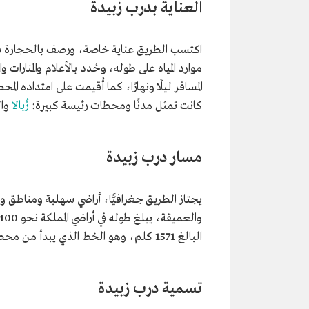
العناية بدرب زبيدة
اكتسب الطريق عناية خاصة، ورصف بالحجارة في 
موارد المياه على طوله، وحُدد بالأعلام والمنارات
المسافر ليلًا ونهارًا، كما أُقيمت على امتداده الم
كانت تمثل مدنًا ومحطات رئيسة كبيرة:
زُبالا
وال
مسار درب زبيدة
يجتاز الطريق جغرافيًّا، أراضي سهلية ومناطق و
البالغ 1571 كلم، وهو الخط الذي يبدأ من محطة العقبة شمالا وينتهي إلى مكة المكرمة.
تسمية درب زبيدة