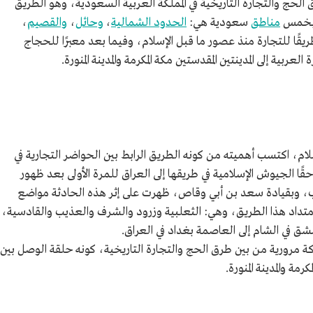
لحج والتجارة التاريخية في المملكة العربية السعودية، وهو الطريق
 بخمس
مناطق
سعودية هي:
الحدود الشمالية
،
وحائل
،
والقصيم
،
ريقًا للتجارة منذ عصور ما قبل الإسلام، وفيما بعد معبرًا للحجاج
ربية إلى المدينتين المقدستين مكة المكرمة والمدينة المنورة.
ام، اكتسب أهميته من كونه الطريق الرابط بين الحواضر التجارية في
ًا الجيوش الإسلامية في طريقها إلى العراق للمرة الأولى بعد ظهور
اب، وبقيادة سعد بن أبي وقاص، ظهرت على إثر هذه الحادثة مواضع
داد هذا الطريق، وهي: الثعلبية وزرود والشرف والعذيب والقادسية،
ق في الشام إلى العاصمة بغداد في العراق.
كة مرورية من بين طرق الحج والتجارة التاريخية، كونه حلقة الوصل بين
مة والمدينة المنورة.