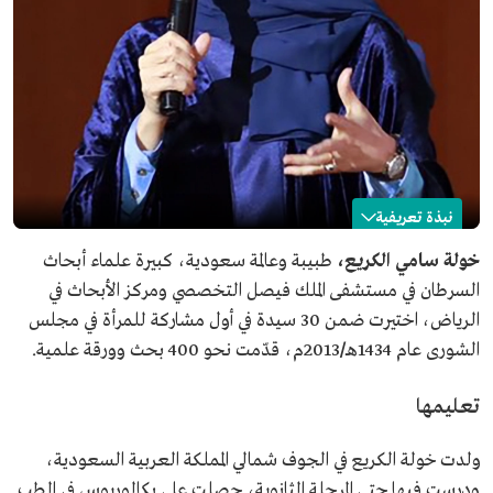
نبذة تعريفية
خولة الكريع
خولة سامي الكريع،
طبيبة وعالمة سعودية، كبيرة علماء أبحاث
السرطان في مستشفى الملك فيصل التخصصي ومركز الأبحاث في
الاسم
خولة الكريع.
الرياض، اختيرت ضمن 30 سيدة في أول مشاركة للمرأة في مجلس
التصنيف
طبيبة وعالمة سعودية.
الشورى عام 1434هـ
/
2013م، قدّمت نحو 400 بحث وورقة علمية.
التخصص
علم الجينات.
المنصب الحالي
كبيرة علماء أبحاث السرطان في مستشفى الملك فيصل
تعليمها
التخصصي ومركز الأبحاث.
جوائز
وسام الملك عبدالعزيز من الدرجة الأولى 2010م.
ولدت خولة الكريع في الجوف شمالي المملكة العربية السعودية،
جائزة جامعة هارفارد للتميز عام 2007م.
ودرست فيها حتى المرحلة الثانوية، حصلت على بكالوريوس في الطب