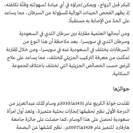
المبكر قبل الزواج، ويمكن إجراؤه في أي عيادة لسهولته وقلّة تكلفته،
إذ يظهر الفحص الجينات الوراثية المسؤولة عن السرطان، مما يساعد
على الحدّ من الإصابة به مستقبلًا.
ومن أبحاثها العلمية مقارنة بين سرطان الثدي في السعودية
وسرطان الثدي في سويسرا، بعد ملاحظة أن هذا النوع من
السرطانات يختلف في السعودية عنه في سويسرا، ومن خلال المقارنة
تمكّنت من معرفة التركيب الجزيئي المختلف، مما يساعد على علاج
المرضى حسب الخصائص الجزيئية التي تختلف باختلاف المجموعة
السكانية.
جوائزها
تقلدت خولة الكريع عام 1431هـ/2010م وسام الملك عبدالعزيز من
الدرجة الأولى نظير تحقيقها إنجازات بحثية متميزة، وتعد أول امرأة
سعودية تحصل على هذا الوسام،كما حصلت على جائزة جامعة
هارفارد للتميز عام 1428هـ/2007م، نظير كشفها عن البصمة