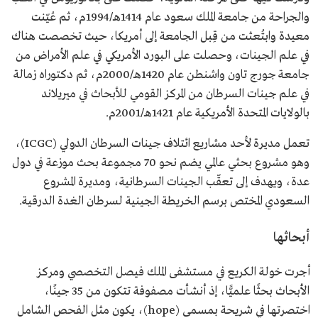
والجراحة من جامعة الملك سعود عام 1414هـ/1994م، ثم عُيّنت
معيدة وابتُعثت من قِبل الجامعة إلى أمريكا، حيث تخصصت هناك
في علم الجينات، وحصلت على البورد الأمريكي في علم الأمراض من
جامعة جورج تاون واشنطن عام 1420هـ/2000م، ثم دكتوراه زمالة
في علم جينات السرطان من المركز القومي للأبحاث في ميريلاند
بالولايات المتحدة الأمريكية عام 1421هـ/2001م.
تعمل مديرة لأحد مشاريع ائتلاف جينات السرطان الدولي (ICGC)،
وهو مشروع بحثي عالمي يضم نحو 70 مجموعة بحث موزعة في دول
عدة، ويهدف إلى تعقّب الجينات السرطانية، ومديرة المشروع
السعودي المختص برسم الخريطة الجينية لسرطان الغدة الدرقية.
أبحاثها
أجرت خولة الكريع في مستشفى الملك فيصل التخصصي ومركز
الأبحاث بحثًا علميًّا، إذ أنشأت مصفوفة تتكون من 35 جينًا،
اختصرتها في شريحة بمسمى (hope)، يكون مثل الفحص الشامل