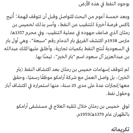
بوجود النفط في هذه الأرض.
وبعد خمسة أعوم من البحث المتواصل وقبل أن تتوقف المهمة؛ أُتيح
لماكس فرصة أخيرة للتنقيب عن النفط، وأسر بذلك لخميس بن
رمثان الذي ضاعف جهوده في عملية التنقيب، وفي محرم 1357هـ/
مارس 1938م اكتشف الفريق بئر الدمام رقم "سبعة"، وهي أول بئر
في السعودية تُنتج النفط بكميات تجارية، وأطلق عليها الملك عبدالله
بن عبدالعزيز آل سعود اسم "بئر الخير"، تيمنًا بها.
لم تتوقف إسهامات خميس بن رمثان بعد اكتشاف النفط (بئر
الخير)، بل واصل العمل مع شركة أرامكو موظفًا رسميًا، وحقق
معها إنجازات عدة على مدى 25 سنة، منها استمراره في اكتشاف آبار
وحقول نفط.
توفي خميس بن رمثان خلال تلقيه العلاج في مستشفى أرامكو
بالظهران عام 1379هـ/1959م.
تكريماته