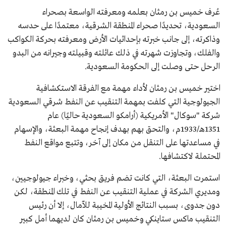
التكريمات
أطلقت شركة أرامكو على حقل من حقولها النفطية اسم
عُرف خميس بن رمثان بعلمه ومعرفته الواسعة بصحراء
"رمثان".
السعودية، تحديدًا صحراء المنطقة الشرقية، معتمدًا على حدسه
دشنت شركة النقل البحري ناقلة نفط وأطلقت عليها اسم
"رمثان".
وذاكرته، إلى جانب خبرته بإحداثيات الأرض ومعرفته بحركة الكواكب
والفلك، وتجاوزت شهرته في ذلك عائلته وقبيلته وجيرانه من البدو
الرحل حتى وصلت إلى الحكومة السعودية.
اختير خميس بن رمثان لأداء مهمة مع الفرقة الاستكشافية
الجيولوجية التي كلفت بمهمة التنقيب عن النفط شرقي السعودية
شركة "سوكال" الأمريكية (أرامكو السعودية حاليًا) عام
1351هـ/1933م، والتحق بهم بهدف إنجاح مهمة البعثة، والإسهام
في مساعدتها على التنقل من مكان إلى آخر، وتتبع مواقع النفط
المحتملة لاكتشافها.
استمرت البعثة، التي كانت تضم فريق بحثي، وخبراء جيولوجيين،
ومديري الشركة في عملية التنقيب عن النفط في تلك المنطقة، لكن
دون جدوى، بسبب النتائج الأولية المخيبة للآمال، إلا أن رئيس
التنقيب ماكس ستاينكي وخميس بن رمثان كان لديهما أمل كبير