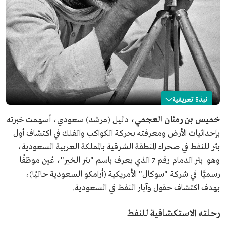
نبذة تعريفية
خميس بن رمثان
خميس بن رمثان العجمي،
دليل (مرشد) سعودي، أسهمت خبرته
بإحداثيات الأرض ومعرفته بحركة الكواكب والفلك في اكتشاف أول
الاسم
خميس بن رمثان.
بئر للنفط في صحراء المنطقة الشرقية بالمملكة العربية السعودية،
المجال المهني
دليل (مرشد) سعودي.
وهو بئر الدمام رقم 7 الذي يعرف باسم "بئر الخير"، عُين موظفًا
مناصب
عُين موظفًا رسميًّا في شركة أرامكو.
رسميًّا في شركة "سوكال" الأمريكية (أرامكو السعودية حاليًا)،
إلانجازات
بهدف اكتشاف حقول وآبار النفط في السعودية.
أسهمت خبرته بإحداثيات الأرض ومعرفته بحركة الكواكب
والفلك في اكتشاف أول بئر للنفط في صحراء المنطقة الشرقية
بالمملكة العربية السعودية، وهو بئر الدمام رقم 7 الذي
رحلته الاستكشافية للنفط
يعرف باسم "بئر الخير".