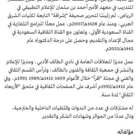
للتدريب في معهد الأمير أحمد بن سلمان للإعلام التطبيقي في
الرياض، ثم رئيسًا لتحرير صحيفة "إشراقة" التابعة لكليات الشرق
العربي، ومنذ عام 1428هـ/2007م، عمل معدًّا للبرامج التلفازية في
القناة السعودية الأولى، وتعاون مع القناة الثقافية السعودية في
مجال الإعداد والتقديم. وحصل على درجة الدكتوراه عام
1442هـ/2021م.
عمل مديرًا للعلاقات العامة في نادي الطائف الأدبي، ومديرًا للإعلام
والنشر في جمعية الثقافة والفنون بالطائف، وترأس القسم الثقافي
والفني في مجلة "اقرأ" خلال الأعوام 1409-1411هـ/1989-1991م، وفي
عام 1412هـ/1992م أشرف على الصفحات الثقافية في ملحق "الأربعاء
الثقافي" لمدة سنة.
له مشاركات في عدد من الندوات والملتقيات الداخلية والخارجية،
ونال عددًا من الجوائز وشهادات الشكر والتقدير.
مؤلفاته