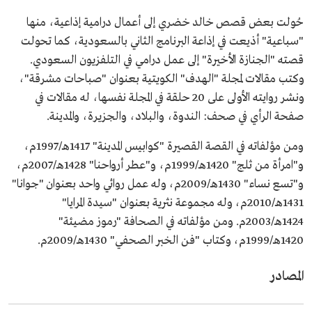
حُولت بعض قصص خالد خضري إلى أعمال درامية إذاعية، منها
"سباعية" أذيعت في إذاعة البرنامج الثاني بالسعودية، كما تحولت
قصته "الجنازة الأخيرة" إلى عمل درامي في التلفزيون السعودي.
وكتب مقالات لمجلة "الهدف" الكويتية بعنوان "صباحات مشرقة"،
ونشر روايته الأولى على 20 حلقة في المجلة نفسها، له مقالات في
صفحة الرأي في صحف: الندوة، والبلاد، والجزيرة، والمدينة.
ومن مؤلفاته في القصة القصيرة "كوابيس المدينة" 1417هـ/1997م،
و"امرأة من ثلج" 1420هـ/1999م، و"عطر أرواحنا" 1428هـ/2007م،
و"تسع نساء" 1430هـ/2009م، وله عمل روائي واحد بعنوان "جوانا"
1431هـ/2010م، وله مجموعة نثرية بعنوان "سيدة المرايا"
1424هـ/2003م. ومن مؤلفاته في الصحافة "رموز مضيئة"
1420هـ/1999م، وكتاب "فن الخبر الصحفي" 1430هـ/2009م.
المصادر