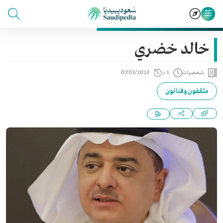
خالد خضري
شخصيات
1 د
07/03/2023
مثقفون وفنانون