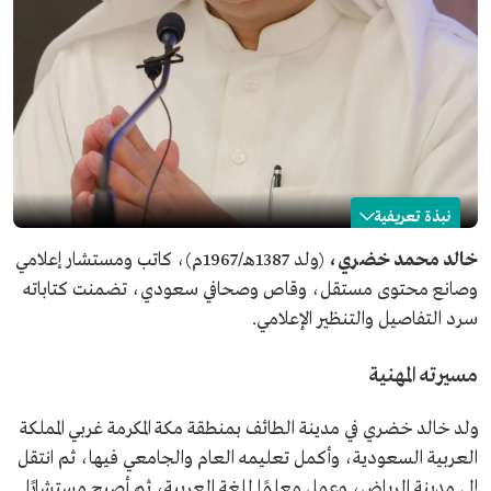
نبذة تعريفية
خالد خضري
خالد محمد خضري،
(ولد 1387هـ/1967م)، كاتب ومستشار إعلامي
وصانع محتوى مستقل، وقاص وصحافي سعودي، تضمنت كتاباته
الاسم
خالد خضري.
سرد التفاصيل والتنظير الإعلامي.
التصنيف
كاتب ومستشار إعلامي وصانع محتوى.
تاريخ الميلاد
1967م.
مسيرته المهنية
مكان الميلاد
الطائف.
من مؤلفاته
كوابيس المدينة.
ولد خالد خضري في مدينة الطائف بمنطقة مكة المكرمة غربي المملكة
العربية السعودية، وأكمل تعليمه العام والجامعي فيها، ثم انتقل
إلى مدينة الرياض، وعمل معلمًا للغة العربية، ثم أصبح مستشارًا