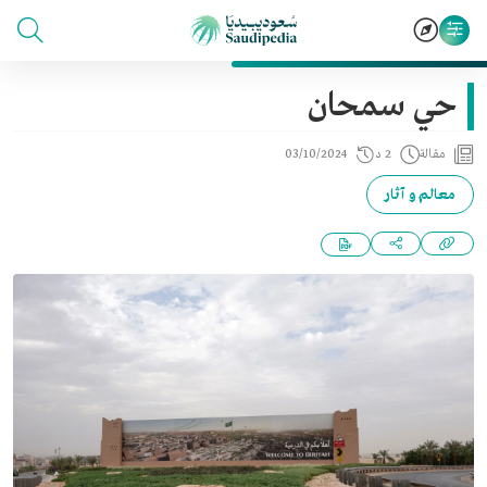
حي سمحان
مقالة
2 د
03/10/2024
معالم و آثار