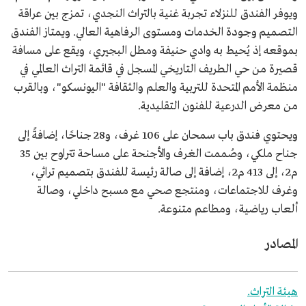
ويوفر الفندق للنزلاء تجربة غنية بالتراث النجدي، تمزج بين عراقة
التصميم وجودة الخدمات ومستوى الرفاهية العالي. ويمتاز الفندق
بموقعه إذ يُحيط به وادي حنيفة ومطل البجيري، ويقع على مسافة
قصيرة من حي الطريف التاريخي المسجل في قائمة التراث العالمي في
منظمة الأمم المتحدة للتربية والعلم والثقافة "اليونسكو"، وبالقرب
من معرض الدرعية للفنون التقليدية.
ويحتوي فندق باب سمحان على 106 غرف، و28 جناحًا، إضافةً إلى
جناح ملكي، وصُممت الغرف والأجنحة على مساحة تتراوح بين 35
م2، إلى 413 م2، إضافة إلى صالة رئيسة للفندق بتصميم تراثي،
وغرف للاجتماعات، ومنتجع صحي مع مسبح داخلي، وصالة
ألعاب رياضية، ومطاعم متنوعة.
المصادر
هيئة التراث.