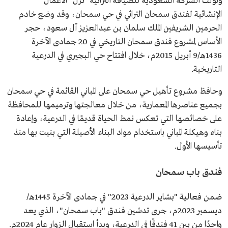
وتولّت الشركة السعودية للضيافة التراثية "نُزل" الأعمال
الإنشائية لفندق سمحان التراثي في حي سمحان، وقد وضع خادم
الحرمين الشريفين الملك سلمان بن عبدالعزيز آل سعود، حجر
الأساس لمشروع فندق سمحان التاريخي في 20 جمادى الآخرة
1436هـ/9 أبريل 2015م، خلال افتتاح حي البجيري في الدرعية
التاريخية.
وحافظ مشروع تأهيل حي سمحان على المباني القائمة في حي سمحان
بجميع عناصرها المعمارية، من خلال معالجتها وترميمها للمحافظة
على خصائصها التي تعكس نمط الحياة قديمًا في الدرعية، وإعادة
بناء وهيكلة المباني باستخدام مواد البناء الأصيلة التي بنيت بها منذ
تأسيسها الأول.
فندق باب سمحان
ضمن فعالية "بشاير الدرعية 2023" في جمادى الآخرة 1445هـ/
ديسمبر 2023م، جرى تدشين فندق "باب سمحان"، الذي يعد
واحدًا من بين 41 فندقًا في الدرعية، وبدأ استقبال الزوار عام 2024م.