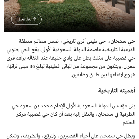
التفاصيل
حي سمحان،
حي طيني أثري تاريخي، ضمن معالم منطقة
الدرعية التاريخية عاصمة الدولة السعودية الأولى. يقع الحي جنوبي
حي غصيبة على مثلث يطل على وادي حنيفة عند التقائه برافد قرى
عمران. ويتكون من مجموعة من المباني الطينية تبلغ 36 مبنى تراثيًا،
يتراوح ارتفاعها بين طابق وطابقين.
أهميته التاريخية
بنى مؤسس الدولة السعودية الأولى الإمام محمد بن سعود حي
الطرفية في سمحان، وانتقل إليه بعد أن كان حي غصيبة مركز
الحكم.
ويطل حي سمحان على أحياء القصيرين، والمريّح، والطريف، وشكل