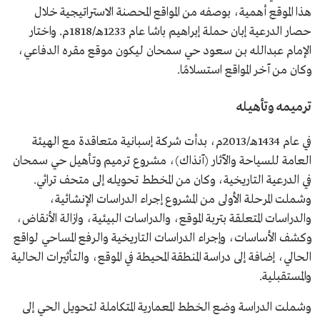
هذا الموقع أهمية، بوصفه من المواقع المحصنة الاستراتيجية خلال
حصار الدرعية إبان حملة إبراهيم باشا عام 1233هـ/1818م. واختار
الإمام عبدالله بن سعود حي سمحان ليكون موقع مقره الدفاعي،
وكان من آخر المواقع استسلامًا.
ترميمه وتأهيله
في عام 1434هـ/2013م، بدأت شركة إسبانية متعاقدة مع الهيئة
العامة للسياحة والآثار (آنذاك)، مشروع ترميم وتأهيل حي سمحان
في الدرعية التاريخية، وكان من المخطط تحويله إلى متحف تراثي.
وشملت المرحلة الأولى من المشروع إجراء الدراسات الإنشائية،
والدراسات المتعلقة بتربة الموقع، والدراسات البيئية، وازالة الأنقاض،
وكشف الأساسات، وإجراء الدراسات التاريخية والرفع المساحي لواقع
الحالي، إضافة إلى دراسة المنطقة المحيطة في الموقع، والتأثيرات الحالية
والمستقبلية.
وشملت الدراسة وضع الخطط المعمارية المتكاملة لتحويل الحي إلى