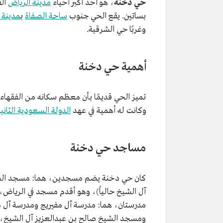
حي دخنة
، هو أحد أكبر أحياء
مدينة الرياض
الق
بساتين. يقع الحي جنوب
ساحة الصفاة
ب
مدينة 
وغربًا حي الشرقية.
أهمية حي دخنة
تميز الحي قديمًا بأن معظم سكانه من الفقها
وكانت له أهمية في عهد
الدولة السعودية الثاني
مساجد حي دخنة
كان حي دخنة يضم مسجدين، هما: مسجد الشي
آل الشيخ حالياً)، وهو أقدم مسجد في الرياض، 
مدرستان، هما: مدرسة آل مفيريج ومدرسة آل مصي
ومسجد الشيخ صالح بن عبدالعزيز آل الشيخ، 