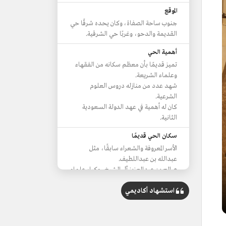
الموقع
جنوب ساحة الصفاة، وكان يحده شرقًا حي
القديمة والدحو، وغربًا حي الشرقية.
أهمية الحي
تميز قديمًا بأن معظم سكانه من الفقهاء
وعلماء الشريعة.
شهد عدد من منازله دروس العلوم
الشرعية.
كان له أهمية في عهد الدولة السعودية
الثانية.
سكان الحي قديمًا
الأسر المعروفة والشعراء سابقًا، مثل
عبدالله بن عبداللطيف.
صالح بن عبدالعزیز آل الشيخ، وكبار علماء
آل الشيخ.
استشهاد أكاديمي
مساجد الحي
مسجد الشيخ عبدالله بن محمد بن
عبدالوهاب (مسجد الشيخ محمد بن