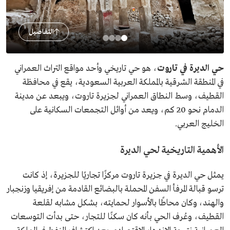
التفاصيل
حي الديرة في تاروت
، هو حي تاريخي وأحد مواقع التراث العمراني
في المنطقة الشرقية بالمملكة العربية السعودية، يقع في محافظة
القطيف، وسط النطاق العمراني لجزيرة تاروت، ويبعد عن مدينة
الدمام نحو 20 كم، ويعد من أوائل التجمعات السكانية على
الخليج العربي.
الأهمية التاريخية لحي الديرة
يمثل حي الديرة في جزيرة تاروت مركزًا تجاريًا للجزيرة، إذ كانت
ترسو قبالة المرفأ السفن المحملة بالبضائع القادمة من إفريقيا وزنجبار
والهند، وكان محاطًا بالأسوار لحمايته، بشكل مشابه لقلعة
القطيف، وعُرف الحي بأنه كان سكنًا للتجار، حتى بدأت التوسعات