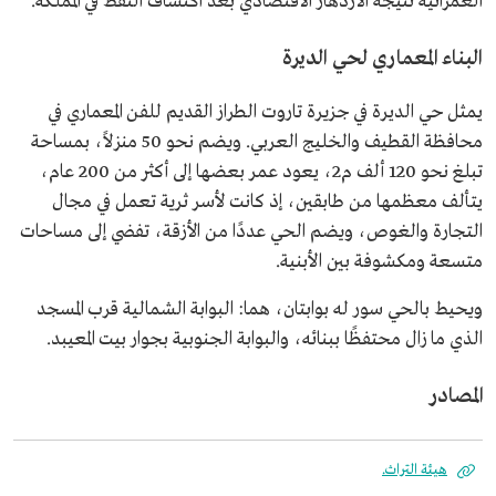
العمرانية نتيجة الازدهار الاقتصادي بعد اكتشاف النفط في المملكة.
البناء المعماري لحي الديرة
يمثل حي الديرة في جزيرة تاروت الطراز القديم للفن المعماري في
محافظة القطيف والخليج العربي. ويضم نحو 50 منزلاً، بمساحة
تبلغ نحو 120 ألف م2، يعود عمر بعضها إلى أكثر من 200 عام،
يتألف معظمها من طابقين، إذ كانت لأسر ثرية تعمل في مجال
التجارة والغوص، ويضم الحي عددًا من الأزقة، تفضي إلى مساحات
متسعة ومكشوفة بين الأبنية.
ويحيط بالحي سور له بوابتان، هما: البوابة الشمالية قرب المسجد
الذي ما زال محتفظًا ببنائه، والبوابة الجنوبية بجوار بيت المعيبد.
المصادر
هيئة التراث.