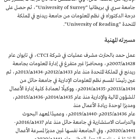
المعلومات الإدارية في جامعة حائل.
جامعة سري في بريطانيا "University of Surrey"، ثم حصل على
درجة الدكتوراه في نظم المعلومات من جامعة ريدنج في المملكة
المتحدة "University of Reading".
مسيرته المهنية
عمل حمد بالحارث مشرف عمليات في شركة CTCI، في تايوان عام
1428هـ/2007م، ومحاضرًا غير متفرغ في إدارة المعلومات بجامعة
ريدنج في المملكة المتحدة منذ عام 1433هـ/2012م-1434هـ/2013م، ثم
عين رئيسًا لقسم نظم المعلومات الإدارية في جامعة حائل من
1434هـ/2013م-1435هـ/2014م، ووكيلًا لعمادة كلية إدارة الأعمال
للشؤون المالية والإدارية منذ عام 1435هـ/2014م-1436هـ/2015م،
ومديرًا لوحدة ريادة الأعمال منذ
عام 1436هـ/2015م-1440هـ/2019م، وعميدًا لمعهد البحوث
والدراسات الاستشارية في جامعة حائل منذ عام 1437هـ/2016م-
1441هـ/2020م، وفي الجامعة نفسها عُين مديرًا لمسرعة الأعمال