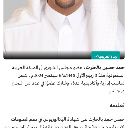
نبذة تعريفية
حمد بالحارث
حمد حسين بالحارث،
عضو مجلس الشورى في المملكة العربية
السعودية منذ 3 ربيع الأول 1446هـ/6 سبتمبر 2024م، شغل
الاسم
حمد بالحارث.
مناصب إدارية وأكاديمية عدة، وشارك عضوًا في عدد من اللجان
المؤهلات العلمية
بكالوريوس في نظم المعلومات الإدارية من جامعة حائل.
والمجالس.
ماجستير في نظم المعلومات من جامعة سري في بريطانيا.
دكتوراه في نظم المعلومات من جامعة ريدنج في المملكة
المتحدة .
تعليمه
المنصب الحالي
عضو مجلس الشورى.
تاريخ التعيين
2024م.
حصل حمد بالحارث على شهادة البكالوريوس في نظم المعلومات
الإدارية من جامعة حائل، وفي التخصص ذاته نال درجة الماجستير من
المنصب السابق
شغل مناصب إدارية وأكاديمية عدة، منها رئيس قسم نظم