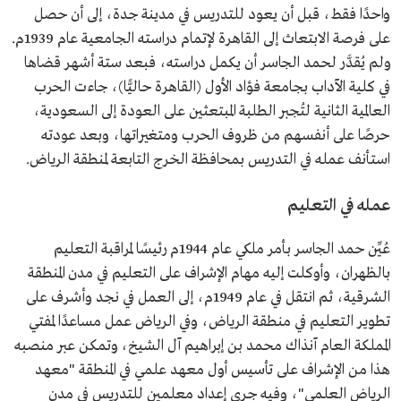
واحدًا فقط، قبل أن يعود للتدريس في مدينة جدة، إلى أن حصل
على فرصة الابتعاث إلى القاهرة لإتمام دراسته الجامعية عام 1939م.
ولم يُقدَّر لحمد الجاسر أن يكمل دراسته، فبعد ستة أشهر قضاها
في كلية الآداب بجامعة فؤاد الأول (القاهرة حاليًّا)، جاءت الحرب
العالمية الثانية لتُجبر الطلبة المبتعثين على العودة إلى السعودية،
حرصًا على أنفسهم من ظروف الحرب ومتغيراتها، وبعد عودته
استأنف عمله في التدريس بمحافظة الخرج التابعة لمنطقة الرياض.
عمله في التعليم
عُيِّن حمد الجاسر بأمر ملكي عام 1944م رئيسًا لمراقبة التعليم
بالظهران، وأوكلت إليه مهام الإشراف على التعليم في مدن المنطقة
الشرقية، ثم انتقل في عام 1949م، إلى العمل في نجد وأشرف على
تطوير التعليم في منطقة الرياض، وفي الرياض عمل مساعدًا لمفتي
المملكة العام آنذاك محمد بن إبراهيم آل الشيخ، وتمكن عبر منصبه
هذا من الإشراف على تأسيس أول معهد علمي في المنطقة "معهد
الرياض العلمي"، وفيه جرى إعداد معلمين للتدريس في مدن