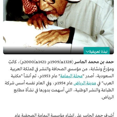
نبذة تعريفية
حمد الجاسر
حمد بن محمد الجاسر
(1328هـ/1909م-1421هـ/2000م)، كاتبٌ
ومؤرخٌ ونسَّابة، من مؤسسي الصحافة والنشر في المملكة العربية
الاسم
حمد الجاسر.
السعودية، أصدر "
مجلة اليمامة
" عام 1953م، ثم أنشأ "مكتبة
تاريخ الميلاد
1328هـ/1909م.
العرب" في
مدينة الرياض
عام 1954م، وفي العام نفسه أسس شركة
مكان الميلاد
العاصمة الرياض.
الطباعة والنشر الوطنية، التي أسهمت بدورها في نشأة مطابع
تاريخ الوفاة
1421هـ/2000م.
الرياض.
المجال المهني
كاتب.
مؤرخ.
نسَّابة.
أشرف حمد الجاسر على إنشاء مؤسسة اليمامة الصحفية عام