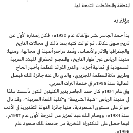
المنطقة والمحافظات التابعة لها.
مؤلفاته
بدأ حمد الجاسر نشر مؤلفاته عام 1950م، فكان إصداره الأول عن
تاريخ سوق عكاظ، ثم توالت كتبه بعد ذلك في مجالات التاريخ
والجغرافيا والآثار والأنساب، وتُعد مراجع أصيلة في مجالها، ومنها:
مدينة الرياض عبر أطوار التاريخ، والمعجم الجغرافي للبلاد العربية
السعودية في ثمانية أجزاء، والدرر الفرائد المنظمة بأخبار الحاج
وطريق مكة المعظمة للجزيري، والذي نال عنه جائزة الملك فيصل
العالمية سنة 1996م في خدمة التراث العربي.
وفي عام 1954م كان حمد الجاسر يدير الكليتين اللتين تأسستا تباعًا
في مدينة الرياض "كلية الشريعة" و"كلية اللغة العربية"، وقد نال
جوائز على مستوى السعودية، منها جائزة الدولة التقديرية في الأدب
سنة 1984م، ووسام الملك عبدالعزيز من الدرجة الأولى عام 1997م،
فيما حصل على الدكتوراه الفخرية من جامعة الملك سعود عام
1996م.