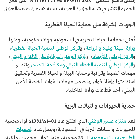
إطلاق الاسم العلمي "Ammomanes deserti azizi" على طائر
الحمرة المنتشر في شبه الجزيرة العربية، نسبة لاسم الملك عبدالعزيز.
الجهات المشرفة على حماية الحياة الفطرية
تُعنى بحماية الحياة الفطرية في السعودية جهات حكومية، ومنها:
وزارة البيئة والمياه والزراعة
، و
المركز الوطني لتنمية الحياة الفطرية
،
و
المركز الوطني للأرصاد
، و
المركز الوطني للرقابة على الالتزام البيئي
،
و
المركز الوطني لتنمية الغطاء النباتي ومكافحة التصحر
.وتندرج
مهمات الضبط والمراقبة وحماية البيئة والحياة الفطرية وتحقيق
استدامتها وإنفاذ قوانينها ضمن مهمات القوات الخاصة للأمن
البيئي، أحد قطاعات وزارة الداخلية.
حماية الحيوانات والنباتات البرية
يُعد
متنزه عسير الوطني
الذي افتتح عام 1401هـ/1981م أول محمية
للحيوانات والنباتات البرية في السعودية،ويصل عدد
المحميات
الطبيعية في السعودية
إلى 23 محمية، منها: ثماني محميات ملكية،