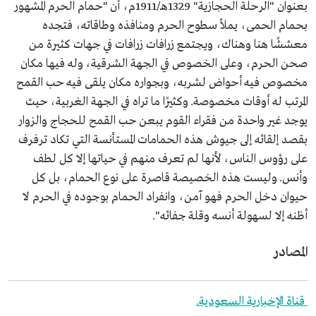
بعنوان "الرحلة الحجازية" 1329هـ/1911م، أن "حمام الحرم المشهور
بحمام الحمى، يملأ سطوح الحرم ومنافذه وطاقاته، فتجده
معششًا هنا وهناك، ويجتمع زرافات زرافات في جهات كثيرة من
صحن الحرم، وعلى الخصوص في الجهة الشرقية، وله فيها مكان
مخصوص فيه أحواض لشربه، وبجواره مكان يلقى فيه حب القمح
المرتب له أوقات مخصوصة. وكثيرًا ما تراه في الجهة الغربية، حيث
يوجد غير واحدة من فقراء القوم يبعن حب القمح للحجاج والزوار
بقصد إلقائه إلى جيوش هذه الحمامات المستأنسة التي تكاد ترفرف
على رؤوس الناس، لأنها لم تعرف منهم في حياتها إلا كل لطف
وأنس. وليست هذه الخصيصة قاصرة على نوع الحمام، بل كل
حيوان دخل الحرم فهو آمن، وانفراد الحمام بوجوده في الحرم لا
أظنه إلا لسهولة أنسه وقلة جفائه".
المصادر
قناة الإخبارية السعودية.