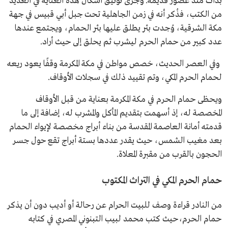
بدأت منذ عصور قديمة. وجرى توثيق أشكال هذه العناية في العديد
من الكتب، فذُكر أنه في زمن الجاهلية تحت جبل أبي قبيس في جهة
مكة الشرقية، وُجدت بئر يطلق عليها بئر الحمام، ويجتمع عندها
عدد كبير من حمام الحرم ليشرب ثم يحلق إلى حيث أراد.
وفي العصر الحديث، خصص مواطن في مكة المكرمة وقفًا يعود ريعه
لحمام الحرم المكي، وتم تقييد ذلك في سجلات الأوقاف.
ويحظى حمام الحرم في مكة المكرمة بعناية من قبل الأوقاف
المخصصة له، إذ أسهمت بتقديم المأكل والمشرب له، إضافة إلى ما
قدمته أمانة العاصمة المقدسة من بناء أبراج مخصصة لإيواء الحمام
بعد مغيب الشمس، حيث يقدر عددها بستة أبراج تقع حول جسر
الحجون بالقرب من مقبرة المعلاة.
حمام الحرم المكي في التراث المكتوب
من النادر قراءة وصف للبيت الحرام عن رحالة أو أديب دون أن يذكر
حمام الحرم،حيث كتب محمد لبيب التبنوني المصري في كتابه