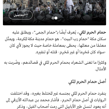
التفاصيل
حمام الحرم المكي،
يُعرف أيضًا بـ"حمام الحِمى"، ويطلق عليه
سكان مكة "حمام رب البيت"، هو حمام مدينة مكة المكرمة، ويمثّل
معلمًا من معالمها، يحظى بمعاملة خاصة حيث لا يجوز لأي كان
-سواء كان مُحْرِما أو غير مُحْرِم- قتله أو تنفيره.
وكثيرًا ما تغنى الشعراء بحمام الحرم المكي في قصائدهم، وضُربت به
الأمثال.
أصل حمام الحرم المكي
ينفرد حمام الحرم المكي بجنسه غير المختلط بغيره، وقد اختلفت
الروايات في أصل حمام الحرم، فأشار محمد بن عبدالله الأزرقي إلى
أنه يعود لنسل طير الأبابيل التي رمت أصحاب الفيل، وذكر