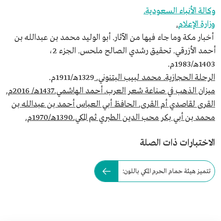
وكالة الأنباء السعودية.
وزارة الإعلام
.
أخبار مكة وما جاء فيها من الآثار. أبو الوليد محمد بن عبدالله بن
أحمد الأزرقي. تحقيق رشدي الصالح ملحس. الجزء 2،
1403هـ/1983م.
الرحلة الحجازية. محمد لبيب البتنوني.
1329هـ/1911م.
ميزان الذهب في صناعة شعر العرب. أحمد الهاشمي.1437هـ/ 2016م.
القرى لقاصدي أم القرى. الحافظ أبي العباس أحمد بن عبدالله بن
محمد بن أبي بكر محب الدين الطبري ثم المكي.1390هـ/1970م.
الاختبارات ذات الصلة
تتميز هيئة حمام الحرم المكي باللون: