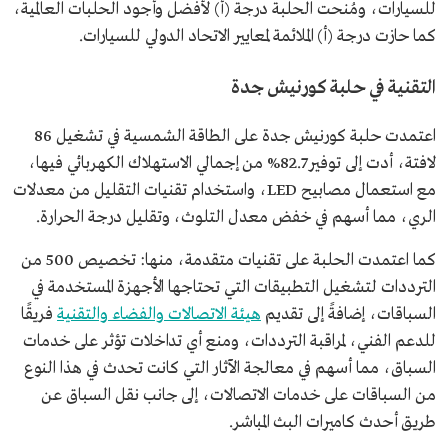
للسيارات، ومُنحت الحلبة درجة (أ) لأفضل وأجود الحلبات العالمية،
كما حازت درجة (أ) الملائمة لمعايير الاتحاد الدولي للسيارات.
التقنية في حلبة كورنيش جدة
اعتمدت حلبة كورنيش جدة على الطاقة الشمسية في تشغيل 86
لافتة، أدت إلى توفير 82.7% من إجمالي الاستهلاك الكهربائي فيها،
مع استعمال مصابيح LED، واستخدام تقنيات التقليل من معدلات
الري، مما أسهم في خفض معدل التلوث، وتقليل درجة الحرارة.
كما اعتمدت الحلبة على تقنيات متقدمة، منها: تخصيص 500 من
الترددات لتشغيل التطبيقات التي تحتاجها الأجهزة المستخدمة في
السباقات، إضافةً إلى تقديم
هيئة الاتصالات والفضاء والتقنية
فريقًا
للدعم الفني، لمراقبة الترددات، ومنع أي تداخلات تؤثر على خدمات
السباق، مما أسهم في معالجة الآثار التي كانت تحدث في هذا النوع
من السباقات على خدمات الاتصالات، إلى جانب نقل السباق عن
طريق أحدث كاميرات البث المباشر.