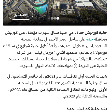
التفاصيل
حلبة كورنيش جدة
، هي حلبة سباق سيارات مؤقتة، على كورنيش
محافظة
جدة
على ساحل البحر الأحمر في المملكة العربية
السعودية، يبلغ طولها 6,174م، وتُعدُّ أطول حلبة شوارع في سباقات
فورمولا 1 بالعالم، صممها الألماني "هيرمان تيلك" من شركة
"تيلكه"، بالشراكة مع شركة فورمولا 1 لرياضة السيارات، حصلت
الحلبة على الدرجة (أ) بمواصفات الاتحاد الدولي للسيارات.
شهدت الحلبة أولى المنافسات عام 2021م، إذ تنافس المتسابقون في
سباق جائزة السعودية الكبرى stc للفورمولا 1، في نسخته
الأولى، وتبع ذلك انطلاق النسخة الثانية من السباق عام 2022م،
والنسخة الثالثة عام 2023م.
بناء حلبة كورنيش جدة