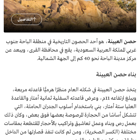
التفاصيل
حصن العيينة
، هو أحد الحصون التاريخية في منطقة الباحة جنوب
غربي المملكة العربية السعودية، يقع في محافظة القرى، ويبعد عن
مركز مدينة الباحة نحو 40 كم إلى الجهة الشمالية.
بناء حصن العيينة
يتخذ حصن العيينة في شكله العام منظرًا هرميًّا قاعدته مربعة،
ويبلغ ارتفاعه 11م، وعرض قاعدته السفلية ثمانية أمتار والقاعدة
العليا ستة أمتار، بني باستخدام أسلوب الجدران الحاملة، التي
تتشكل أساسًا من الحجارة المرصوصة بعضها فوق بعض، وكان ذلك
بعمل رص وبناء وعمل تعاشيق وتراكيب بالأحجار المقتطعة بمقاسات
مختلفة (الكسر الصخرية)، ومن ثم كانت تنفذ قصارتها من الداخل