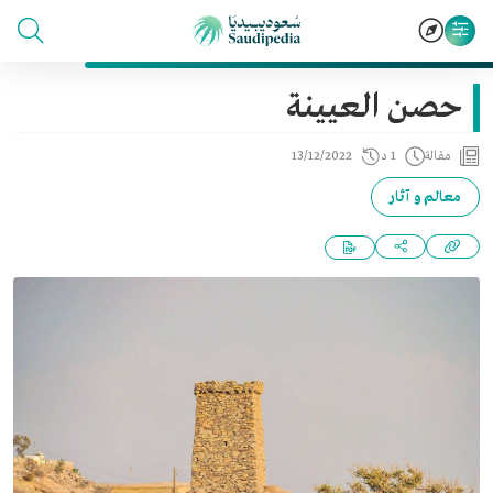
حصن العيينة
مقالة
1 د
13/12/2022
معالم و آثار