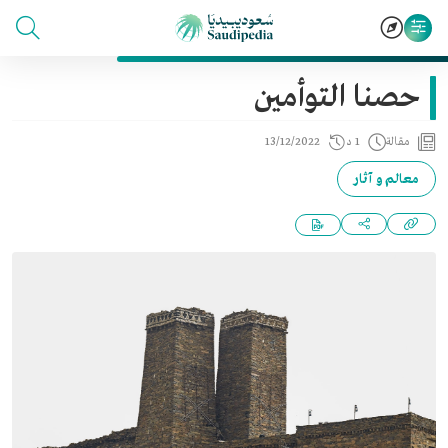
حصنا التوأمين
مقالة
1 د
13/12/2022
معالم و آثار