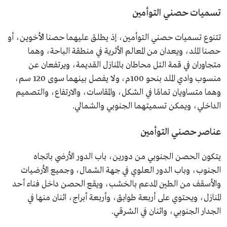
تسميات حصني التوأمين
تتنوع تسميات حصني التوأمين، إذ يطلق عليهما حصنا الأخوين، أو
حصنا الملد، ويعدان من المعالم الأثرية في منطقة الباحة، وهما
متجاوران في قمة التل محاطان بالمنازل القديمة، ويرتفعان عن
منسوب وادي الملد بنحو 100م، ولا يفصل بينهما سوى 120 سم،
وهما متساويان تمامًا في الشكل، والمقاسات، والارتفاع، والتصميم
الداخلي، ويمكن تسميتهما الجنوبي والشمالي.
عناصر حصني التوأمين
يتكون الحصن الجنوبي من دورين، باب الدور الأرضي باتجاه
الجنوب، وباب الدور العلوي في جهة الشمال، وجميع الأرضيات
والأسقف من الطين المدعم بالخشب، ويقع الحصن داخل فناء أحد
المنازل، ويحتوي على أربعة طوابق، وأربعة أبراج، اثنان منها في
الجدار الجنوبي، واثنان في الشرقي.