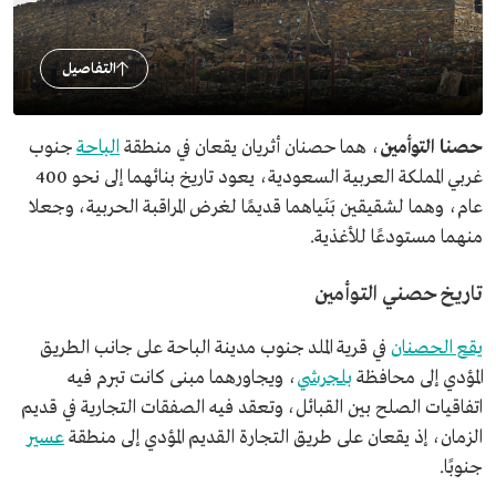
التفاصيل
حصنا التوأمين
، هما حصنان أثريان يقعان في منطقة
الباحة
جنوب
غربي المملكة العربية السعودية، يعود تاريخ بنائهما إلى نحو 400
عام، وهما لشقيقين بَنَياهما قديمًا لغرض المراقبة الحربية، وجعلا
منهما مستودعًا للأغذية.
تاريخ حصني التوأمين
يقع الحصنان
في قرية الملد جنوب مدينة الباحة على جانب الطريق
المؤدي إلى محافظة
بلجرشي
، ويجاورهما مبنى كانت تبرم فيه
اتفاقيات الصلح بين القبائل، وتعقد فيه الصفقات التجارية في قديم
الزمان، إذ يقعان على طريق التجارة القديم المؤدي إلى منطقة
عسير
جنوبًا.