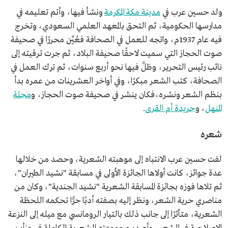
ولد حسين عرب في
مدينة مكة المكرمة
ونشأ فيها، وأتم تعليمه في
مدارسها الحكومية، ثم التحق بالمعهد العلمي السعودي، وتخرج
فيه عام 1937م، واتجه للعمل في الصحافة فعُيِّن محررًا في صحيفة
صوت الحجاز التي سميت لاحقًا صحيفة البلاد، ثم جرت ترقيته إلى
نائب رئيس التحرير، وظلَّ فيها نحو أربع سنوات، ثم ترك العمل في
الصحافة، كتب الشعر مبكرًا، وفي أواخر العشرينات من عمره بدأ
بنظم الشعر ونشره،فكان ينشر في صحيفة صوت الحجاز، و
مجلة
المنهل
، و
جريدة أم القرى
.
شعره
لفت حسين عرب الانتباه إلى موهبته الشعرية، وحصد من خلالها
عدة جوائز، كانت أولاها الجائزة الأولى في مسابقة "نشيد الطيران"،
ثم تلاها فوزه بجائزة المسابقة الشعرية "نشيد الجندية"، وكان من
مناصري حرية الشعر، ونظر إليه بصفته أدبًا حرًّا تحكمه اللحظة
الشعرية، متأثرًا إلى جانب ذلك بالتيار الرومانسي مع ميله إلى النزعة