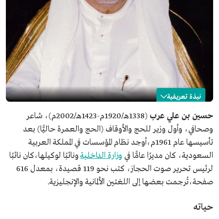
نبذة تعريفية
حسين عرب
حسين بن علي عرب
(1338هـ/1920م-1423هـ/2002م)، شاعر
وصحافي، وأول وزير للحج والأوقاف (الحج والعمرة حاليًّا) بعد
الاسم
حسين عرب.
تأسيسها عام 1961م،أوجد نظام المؤسسات في المملكة العربية
تاريخ الميلاد
1338هـ/1920م.
السعودية، كان مديرًا عامًّا في
وزارة الداخلية
ونائبًا لوكيلها،كان نائبًا
تاريخ الوفاة
1423هـ/2002م.
لرئيس تحرير صوت الحجاز، كتب نحو 119 قصيدة، بمعدل 616
مكان الميلاد
مكة المكرمة.
صفحة،تُرجمت بعضها إلى اللغتين الألمانية والإنجليزية.
المجال المهني
شاعر.
وزير سابق.
حياته
صحافي.