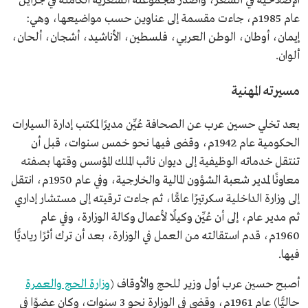
الإصلاحية في الشعر، وأصدر مجموعته الشعرية الكاملة في جزأين
عام 1985م، جاءت مقسمة إلى عناوين حسب مواضيعها، وهي:
إيمان، أوطان، الوطن العربي، فلسطين، الأناشيد، أشجان، ألحان،
ألوان.
مسيرته المهنية
بعد تخلي حسين عرب عن الصحافة عُيِّن مديرًا لمكتب إدارة السيارات
الحكومية عام 1942م، وقضى فيها نحو خمس سنوات، قبل أن
تنتقل خدماته الوظيفية إلى ديوان نائب الملك المؤسس وقتها بصفته
معاونًا لمدير شعبة الشؤون المالية والخارجية، وفي عام 1950م، انتقل
إلى وزارة الداخلية سكرتيرًا عامًّا، ثم جاءت ترقيته إلى مستشار إداري
ثم مدير عام، إلى أن عُيِّن وكيلًا لأعمال وكالة الوزارة، وفي عام
1960م، قدم استقالته من العمل في الوزارة، بعد أن ترك أثرًا رياديًّا
فيها.
أصبح حسين عرب أول وزير للحج والأوقاف (
وزارة الحج والعمرة
حاليًّا) عام 1961م، وقضى في الوزارة نحو 3 سنوات، وكان عضوًا في