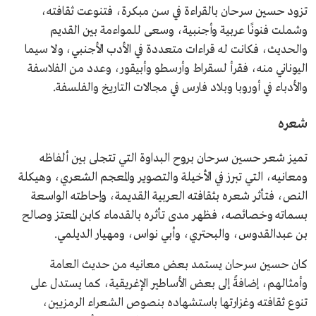
تزود حسين سرحان بالقراءة في سن مبكرة، فتنوعت ثقافته،
وشملت فنونًا عربية وأجنبية، وسعى للمواءمة بين القديم
والحديث، فكانت له قراءات متعددة في الأدب الأجنبي، ولا سيما
اليوناني منه، فقرأ لسقراط وأرسطو وأبيقور، وعدد من الفلاسفة
والأدباء في أوروبا وبلاد فارس في مجالات التاريخ والفلسفة.
شعره
تميز شعر حسين سرحان بروح البداوة التي تتجلى بين ألفاظه
ومعانيه، التي تبرز في الأخيلة والتصوير والمعجم الشعري، وهيكلة
النص، فتأثر شعره بثقافته العربية القديمة، وإحاطته الواسعة
بسماته وخصائصه، فظهر مدى تأثره بالقدماء كابن المعتز وصالح
بن عبدالقدوس، والبحتري، وأبي نواس، ومهيار الديلمي.
كان حسين سرحان يستمد بعض معانيه من حديث العامة
وأمثالهم، إضافةً إلى بعض الأساطير الإغريقية، كما يستدل على
تنوع ثقافته وغزارتها باستشهاده بنصوص الشعراء الرمزيين،