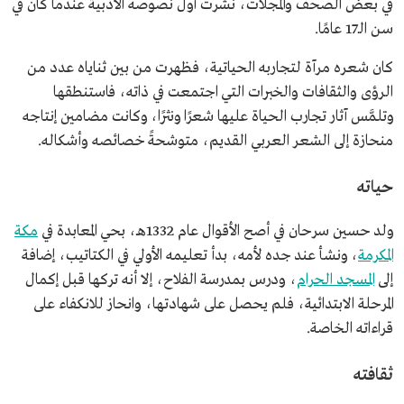
في بعض الصحف والمجلات، نشرت أول نصوصه الأدبية عندما كان في
سن الـ17 عامًا.
كان شعره مرآة لتجاربه الحياتية، فظهرت من بين ثناياه عدد من
الرؤى والثقافات والخبرات التي اجتمعت في ذاته، فاستنطقها
وتلمَّس آثار تجارب الحياة عليها شعرًا ونثرًا، وكانت مضامين إنتاجه
منحازة إلى الشعر العربي القديم، متوشحةً خصائصه وأشكاله.
حياته
ولد حسين سرحان في أصح الأقوال عام 1332هـ، بحي المعابدة في
مكة
المكرمة
، ونشأ عند جده لأمه، بدأ تعليمه الأولي في الكتاتيب، إضافة
إلى
المسجد الحرام
، ودرس بمدرسة الفلاح، إلا أنه تركها قبل إكمال
المرحلة الابتدائية، فلم يحصل على شهادتها، وانحاز للانكفاء على
قراءاته الخاصة.
ثقافته