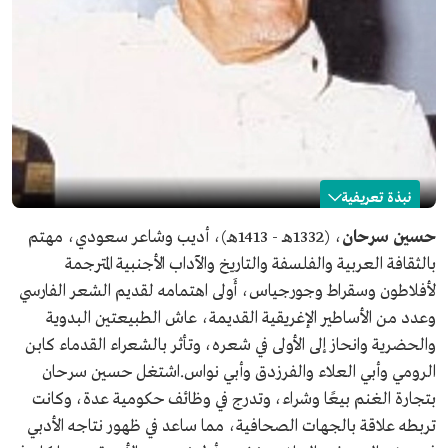
نبذة تعريفية
حسين سرحان
حسين سرحان
، (1332هـ - 1413هـ)، أديب وشاعر سعودي، مهتم
بالثقافة العربية والفلسفة والتاريخ والآداب الأجنبية المترجمة
الاسم
حسين سرحان.
لأفلاطون وسقراط وجورجياس، أَولى اهتمامه لقديم الشعر الفارسي
التصنيف
أديب وشاعر سعودي.
وعدد من الأساطير الإغريقية القديمة، عاش الطبيعتين البدوية
تاريخ الميلاد
1332هـ.
والحضرية وانحاز إلى الأولى في شعره، وتأثر بالشعراء القدماء كابن
تاريخ الوفاة
1413هـ.
الرومي وأبي العلاء والفرزدق وأبي نواس.اشتغل حسين سرحان
مكان الميلاد
حي المعابدة، مكة المكرمة.
بتجارة الغنم بيعًا وشراء، وتدرج في وظائف حكومية عدة، وكانت
تربطه علاقة بالجهات الصحافية، مما ساعد في ظهور نتاجه الأدبي