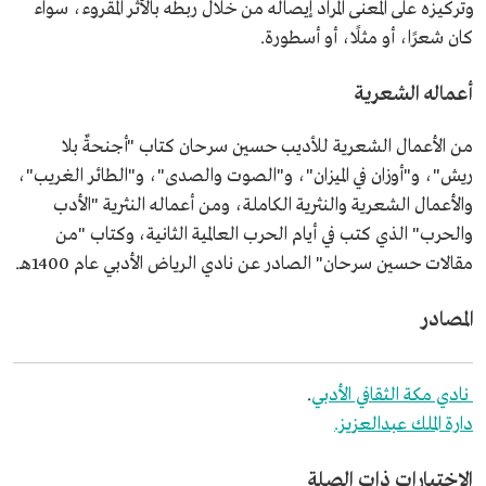
وتركيزه على المعنى المراد إيصاله من خلال ربطه بالأثر المقروء، سواء
كان شعرًا، أو مثلًا، أو أسطورة.
أعماله الشعرية
من الأعمال الشعرية للأديب حسين سرحان كتاب "أجنحةٌ بلا
ريش"، و"أوزان في الميزان"، و"الصوت والصدى"، و"الطائر الغريب"،
والأعمال الشعرية والنثرية الكاملة، ومن أعماله النثرية "الأدب
والحرب" الذي كتب في أيام الحرب العالمية الثانية، وكتاب "من
مقالات حسين سرحان" الصادر عن نادي الرياض الأدبي عام 1400هـ.
المصادر
نادي مكة الثقافي الأدبي
.
دارة الملك عبدالعزيز.
الاختبارات ذات الصلة